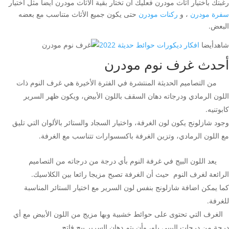
رغبتك باختيار أثاث مودرن فعليك أن تختار بقية الأثاث مودرن أيضا مثل اختيار
سفرة مودرن
، و
ركنات مودرن
حتى يكون جميع الأثاث متناسب مع بعضه
البعض.
شاهدأيضا
افكار ديكورات حوائط حديثة 2022
أحدث غرف نوم مودرن
من التصاميم الحديثة المنتشرة في الفترة الأخيرة هي غرف النوم ذات
اللون الرمادي ودرجاته دهان السقف باللون الأبيض، ويكون ظهر السرير
كابوتنيه.
وجود شازلونج يكون لون الغرفة، واختيار السجاد والستائر بالألوان التي تليق
مع اللون الرمادي، وتزين الغرفة باكسسوارات تتناسب مع الغرفة.
يعد اللون البيج في غرفة النوم بأي درجة من درجاته من التصاميم
الرائعة لغرف النوم حيث أن الغرفة تصبح مزيجا رائعا بين الكلاسيك.
كما يمكن اضافة شازلونج بنفس لون السرير مع اختيار الستائر المناسبة
للغرفة.
الغرف التي تحتوى على حوائط خشبية وبها مزيج من اللون الأبيض مع أي
درجة من درجات البيبي بلو، وأن يتم دهان السرير بيج فاتح.