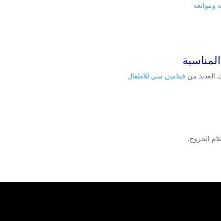
ه وموانعه
لمناسبة
ك العديد من
فيتامين سي للاطفال
ئام الجروح.