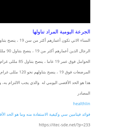
الجرعة اليومية المراد تناولها
النساء الاتي تكون أعمارهم أكثر من سن 19 ، ينصح بتناول 75 مللى جرام.
الرجال الذين أعمارهم أكثر من 19 ، ينصح بتناول 90 مللى جرام
الحوامل فوق عمر 19 عاما ، ينصح بتناول 85 مللى غرام
المرضعات فوق 19 ، ينصح بتناولهم نحو 120 مللى غرام .
هذا هو الحد الأقصى اليومي له والذي يجب الالتزام به
المصادر
healthlin
فوائد فيتامين سي وكيفية الاستفادة منه وما هو الحد الأ
https://itec-sde.net/?p=233