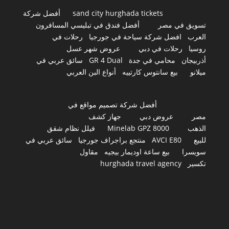
sand city hurghada tickets
أفضل شركة
تسويق في مصر
أفضل فندق في تبليسي المسافرون
العرب
افضل شركة سياحة في جورجيا
رحلات في
روسيا
رحلات في دبي
عروض شهر عسل
أذربيجان
محامي في جدة
GR 4 Dual
سائق عربي في
ميلانو
بيع سانتوس كارتييه
أنواع البن العربي
أفضل شركة تصميم مواقع في
مصر
عروض دبي
جهاز كشف
الذهب
Minelab GPZ 8000
فيلل نظام شقق
للبيع
AVCI E80
منتجع براجراف جورجيا
سائق عربي في
سويسرا
بيع ساعة اوديمار بيجيه
مقاول
تكسير
hurghada travel agency