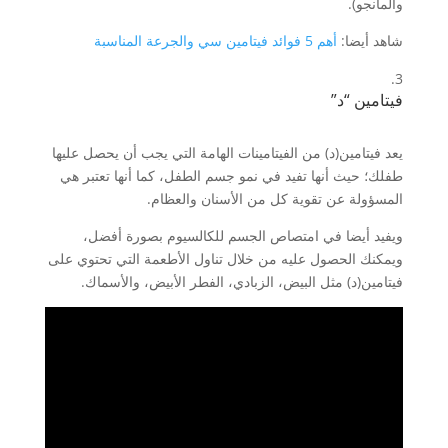
والمانجو).
شاهد أيضا:
أهم 5 فوائد فيتامين سي والجرعة المناسبة
فيتامين “د”
يعد فيتامين(د) من الفيتامينات الهامة التي يجب أن يحصل عليها
طفلك؛ حيث أنها تفيد في نمو جسم الطفل، كما أنها تعتبر هي
المسؤولة عن تقوية كل من الأسنان والعظام.
ويفيد أيضا في امتصاص الجسم للكالسيوم بصورة أفضل،
ويمكنك الحصول عليه من خلال تناول الأطعمة التي تحتوي على
فيتامين(د) مثل البيض، الزبادي، الفطر الأبيض، والأسماك.