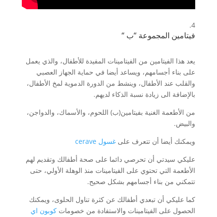
فيتامين المجموعة “ب “
يعد هذا الفيتامين من الفيتامينات المفيدة للأطفال، والذي يعمل
على بناء أجسامهم، ويساعد أيضا في حماية الجهاز العصبي
والقلب عند الأطفال، وينشط من الدورة الدموية لمخ الأطفال،
بالإضافة الى زيادة نسبة الذكاء لديهم.
من الأطعمة الغنية بفيتامين(ب) اللحوم، والأسماك، والدواجن،
والبيض.
ويمكنك أيضا أن تتعرف على
غسول cerave
عليكي سيدتي أن تحرصي دائما على صحة أطفالك وتقديم لهم
الأطعمة التي تحتوي على الفيتامينات منذ الوهلة الأولي، حتى
تتمكني من بناء أجسامهم بشكل صحيح.
كما عليكي أن تبعدي أطفالك عن كثرة تناول الحلوى، ويمكنك
الحصول على الفيتامينات والاستفادة من خصومات
كوبون اي