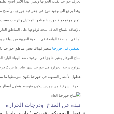
تعرف جورجيا تقلب الجو بها ونظرا لهذا الأمر أصبح يطلق
وهذا يرجع الى وجود تنوع في جغرافية جورجيا، وأصبح من
يتميز موقع دولة جورجيا بمناخها المعتدل والرطب بسبب 
بالإضافة للمناخ الجاف نتيجة لوقوعها على المناطق القار
أما في المنطقة الواقعة في الناحية الغربية من دولة جو
الطقس في جورجيا
متغير فهناك بعض مناطق جورجيا يكون 
مناخ القوقاز يعتبر حاجزا في الوقوف ضد الهواء البارد ا
تتراوح درجة الحرارة في جورجيا شهر يناير ما بين 2 درجة وحتى 3 درجة؛ بينما يكون متوسط الحرارة في أغسطس بين 23درجة وحتى 26 درجة.
هطول الأمطار السنوية في جورجيا يكون متوسطها ما بين 1000 إلى 2800 م
الجهة الشرقية من جورجيا يكون متوسط هطول أمطار ما بين 300 إلى 00
نبذة عن المناخ ودرجات الحرارة
فصل الربيع يكون في شهر( مارس وابريل وما