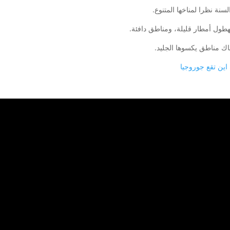
 نظرا لمناخها المتنوع.
هطول أمطار قليلة، ومناطق دافئة.
ناك مناطق يكسوها الجليد.
اين تقع جوروجيا