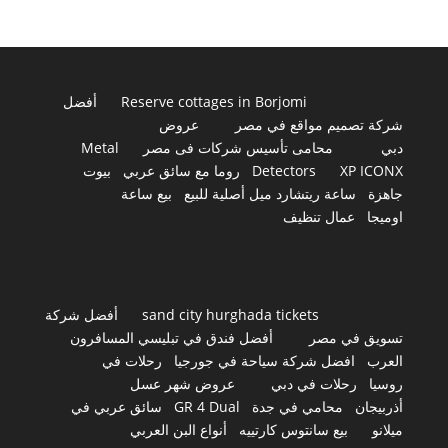
Reserve cottages in Borjomi
أفضل
شركة تصميم مواقع في مصر
عروض
دبي
محامى تأسيس شركات فى مصر
Metal
XP ICONX
Detectors
روما مع سائق عربي
بيوت
جاهزة
ساعة ريتشارد ميل أصلية للبيع
بيع ساعة
اوميجا
عمال تنظيف
sand city hurghada tickets
أفضل شركة
تسويق في مصر
أفضل فندق في تبليسي المسافرون
العرب
افضل شركة سياحة في جورجيا
رحلات في
روسيا
رحلات في دبي
عروض شهر عسل
أذربيجان
محامي في جدة
GR 4 Dual
سائق عربي في
ميلانو
بيع سانتوس كارتييه
أنواع البن العربي