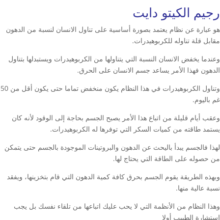
رجيم الكيتو دايت
هو عبارة عن نظام يعتمد بصورة أساسية على تناول الانسان لنسبة من الدهون
مقابل قلة تناوله للكربوهيدرات.
وعندما يخفض الانسان النسبة التي يتناولها من الكربوهيدرات ويستبدلها بتناول
الدهون فهذا الأمر يساعد جسم الانسان على الحرق.
وتناول الكربوهيدرات في هذا النظام يكون منخفض تماما حتى يكون أقل من 50
غم باليوم.
وعقب أيام قليلة من اتباع هذا الأمر يصبح الجسم بحاجة إلى الوقود لأنه كان
يستمد طاقته من كميات السكر التي توفرها له الكربوهيدرات.
لهذا فالجسم يبدأ باليحث عن الدهون والبروتينات الموجودة بالجسم حتى يتمكن
من حصوله على الطاقة التي يحتاج لها.
وبهذه الطريقة يقوم الجسم بحرق كافة كمية الدهون التي قام بتخزينها، ويفقد
نسبة عالية منها.
وهذا النظام من الأنظمة التي لا يحب عليك اتباعها من تلقاء نفسك بل يجب
استشارة الطبيب أولا