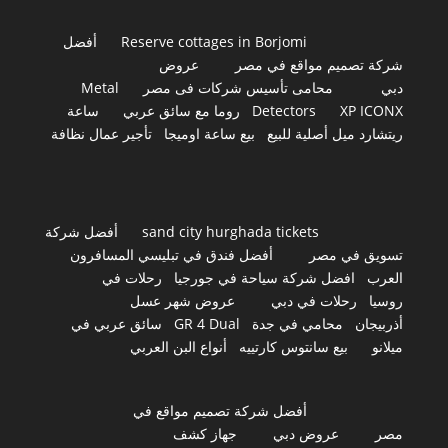
Reserve cottages in Borjomi
أفضل
شركة تصميم مواقع في مصر
عروض
دبي
محامى تأسيس شركات فى مصر
Metal
XP ICONX
Detectors
روما مع سائق عربي
ساعة
ريتشارد ميل أصلية للبيع
بيع ساعة اوميجا
تأجير عمال نظافة
sand city hurghada tickets
أفضل شركة
تسويق في مصر
أفضل فندق في تبليسي المسافرون
العرب
افضل شركة سياحة في جورجيا
رحلات في
روسيا
رحلات في دبي
عروض شهر عسل
أذربيجان
محامي في جدة
GR 4 Dual
سائق عربي في
ميلانو
بيع سانتوس كارتييه
أنواع البن العربي
أفضل شركة تصميم مواقع في
مصر
عروض دبي
جهاز كشف