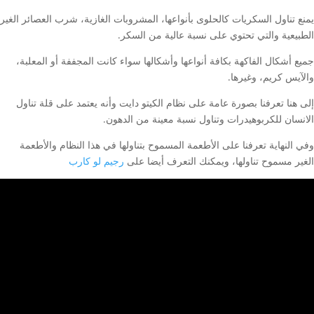
يمنع تناول السكريات كالحلوى بأنواعها، المشروبات الغازية، شرب العصائر الغير
الطبيعية والتي تحتوي على نسبة عالية من السكر.
جميع أشكال الفاكهة بكافة أنواعها وأشكالها سواء كانت المجففة أو المعلبة،
والآيس كريم، وغيرها.
إلى هنا تعرفنا بصورة عامة على نظام الكيتو دايت وأنه يعتمد على قلة تناول
الانسان للكربوهيدرات وتناول نسبة معينة من الدهون.
وفي النهاية تعرفنا على الأطعمة المسموح بتناولها في هذا النظام والأطعمة
الغير مسموح تناولها، ويمكنك التعرف أيضا على
رجيم لو كارب