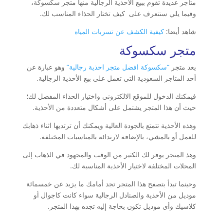
متاجر عديدة تقوم ببيع الأحذية الرجالية منها متجر سكسوكة،
وفيما يلي سنتعرف على كيف تختار الحذاء المناسب لك.
شاهد أيضا:
كيفية الكشف عن تسربات المياه
متجر سكسوكة
يعد متجر
“سكسوكة افضل متجر احذية رجالية”
وهو عبارة عن
أحد المتاجر السعودية التي تعمل على بيع الأحذية الرجالية.
فيمكنك الدخول للموقع الالكتروني واختيار الحذاء المفضل لك؛
حيث أن هذا المتجر يشتمل على أشكال متعددة من الأحذية.
وهذه الأحذية تتمتع بالجودة العالية ويمكنك أن ترتديها اثناء ذهابك
للعمل أو بالمشي، بالإضافة لارتدائه بالمناسبات المختلفة.
وهذ المتجر يوفر لك الكثير من الوقت والمجهود في الذهاب إلى
المحلات المختلفة لاختيار الأحذية المناسبة لك.
وحينما تبدأ بتصفح هذا المتجر تجد أمامك ما يزيد عن خمسمائة
موديل من الأحذية والصنادل الرجالية سواء كانت كاجوال أو
كلاسيك وأي موديل تكون بحاجة إليه تجده بهذا المتجر.