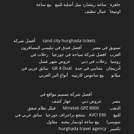
جاهزة
ساعة ريتشارد ميل أصلية للبيع
بيع ساعة
اوميجا
عمال تنظيف
sand city hurghada tickets
أفضل شركة
تسويق في مصر
أفضل فندق في تبليسي المسافرون
العرب
افضل شركة سياحة في جورجيا
رحلات في
روسيا
رحلات في دبي
عروض شهر عسل
أذربيجان
محامي في جدة
GR 4 Dual
سائق عربي في
ميلانو
بيع سانتوس كارتييه
أنواع البن العربي
أفضل شركة تصميم مواقع في
مصر
عروض دبي
جهاز كشف
الذهب
Minelab GPZ 8000
فيلل نظام شقق
للبيع
AVCI E80
منتجع براجراف جورجيا
سائق عربي في
سويسرا
بيع ساعة اوديمار بيجيه
مقاول
تكسير
hurghada travel agency