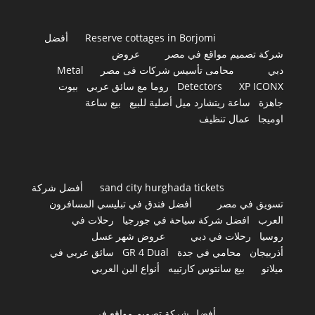
Reserve cottages in Borjomi
أفضل
شركة تصميم مواقع في مصر
عروض
دبي
محامى تأسيس شركات فى مصر
Metal
XP ICONX
Detectors
روما مع سائق عربي
بيوت
جاهزة
ساعة ريتشارد ميل أصلية للبيع
بيع ساعة
اوميجا
عمال تنظيف
sand city hurghada tickets
أفضل شركة
تسويق في مصر
أفضل فندق في تبليسي المسافرون
العرب
افضل شركة سياحة في جورجيا
رحلات في
روسيا
رحلات في دبي
عروض شهر عسل
أذربيجان
محامي في جدة
GR 4 Dual
سائق عربي في
ميلانو
بيع سانتوس كارتييه
أنواع البن العربي
أفضل شركة تصميم مواقع في