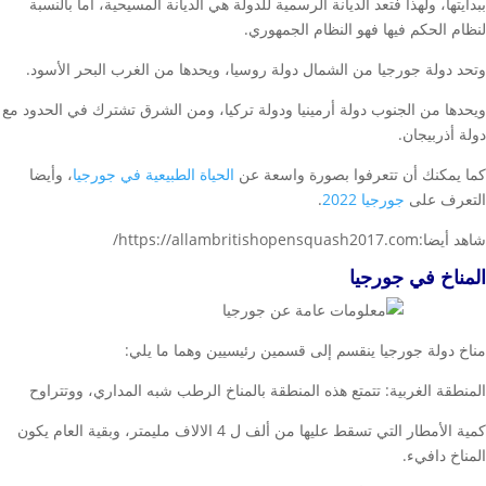
ببدايتها، ولهذا فتعد الديانة الرسمية للدولة هي الديانة المسيحية، أما بالنسبة
لنظام الحكم فيها فهو النظام الجمهوري.
وتحد دولة جورجيا من الشمال دولة روسيا، ويحدها من الغرب البحر الأسود.
ويحدها من الجنوب دولة أرمينيا ودولة تركيا، ومن الشرق تشترك في الحدود مع
دولة أذربيجان.
كما يمكنك أن تتعرفوا بصورة واسعة عن
الحياة الطبيعية في جورجيا
، وأيضا
التعرف على
جورجيا 2022
.
شاهد أيضا:https://allambritishopensquash2017.com/
المناخ في جورجيا
مناخ دولة جورجيا ينقسم إلى قسمين رئيسيين وهما ما يلي:
المنطقة الغربية: تتمتع هذه المنطقة بالمناخ الرطب شبه المداري، ووتتراوح
كمية الأمطار التي تسقط عليها من ألف ل 4 الالاف مليمتر، وبقية العام يكون
المناخ دافيء.