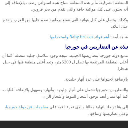
المنطقة الشرقية: تتأثر هذه المنطقة بمناخ شبه استوائي رطب، بالإضافة إلى
أنه يحتوي على كتل هوائية جافة والتي تقدم من بحر قزوين.
وكذلك يحتمل على كتل هوائية التي تتمتع برطوبة تقدم عليها من الغرب وتقدم
على البلاد.
شاهد أيضا:
أهم فوائد Baby brezza واستخدامها
نبذة عن التضاريس في جورجيا
تتمتع دولة جورجيا بتضاريسها الجبلية، نتيجة وجود سلاسل جبلية متصلة، كما أن
أعلى المنطقة المرتفعة بها تصل ل 5200متر، وتعد أعلى منطقة فيها في جبل
شخارا.
بالإضافة لاحتواها على عدة أنهار جليدية.
والتضاريس بجورجيا تشمل على أنهار جليدية، وأنهار، وسهول بالإضافة للغابات،
كما أنها تمتاز أيضا بوجود أشجار البلوط وأشجار الزان.
إلى هنا توصلنا لنهاية مقالنا والذي تعرفنا فيه على
معلومات عن دولة جورجيا
،
وعلى تضاريسها ومناخها.