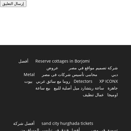
إرسال التعليق
Reserve cottages in Borjomi
أفضل
شركة تصميم مواقع في مصر
عروض
دبي
محامى تأسيس شركات فى مصر
Metal
XP ICONX
Detectors
روما مع سائق عربي
بيوت
جاهزة
ساعة ريتشارد ميل أصلية للبيع
بيع ساعة
اوميجا
عمال تنظيف
sand city hurghada tickets
أفضل شركة
تسويق في مصر
أفضل فندق في تبليسي المسافرون