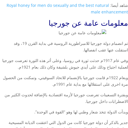
شاهد أيضا:
Royal honey for men do sexually and the best natural
male enhancement
معلومات عامة عن جورجيا
تم انضمام دولة جورجيا للامبراطورية الروسية في بداية القرن 19، وقد
استقلت عنها عقب انفصالها.
وفي عام 1917م حدثت ثورة في روسيا، وعلى أثر هذه الثورة تعرضت جورجيا
لعملية اجتياح وذلك على أيدي جيوش بلشيفة وكان ذلك بعام 1921م.
وبعام 1922م قامت جورجيا بالإنضمام للاتحاد السوفيتي، وتمكنت من الحصول
مرة اخرى على استقلالها مع بداية عام 1991م.
وبفترة التسعينات تعرضت جورجيا لأزمة اقتصادية بالإضافة لحدوث الكثير من
الاضطرابات داخل جورجيا.
وبدأت الدولة تتخذ شعار وطني لها وهو “القوة في الوحدة”.
جدير بالذكر أن دولة جورجيا كانت من الدول التي اعتقنت الديانة المسيحية