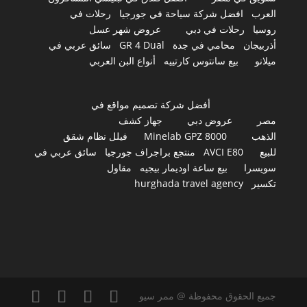
العرب
افضل شركة سياحة في جورجيا
رحلات في
روسيا
رحلات في دبي
عروض شهر عسل
أذربيجان
محامي في جدة
GR 4 Dual
سائق عربي في
ميلانو
بيع سانتوس كارتييه
أنواع البن العربي
أفضل شركة تصميم مواقع في
مصر
عروض دبي
جهاز كشف
الذهب
Minelab GPZ 8000
فيلل نظام شقق
للبيع
AVCI E80
منتجع براجراف جورجيا
سائق عربي في
سويسرا
بيع ساعة اوديمار بيجيه
مقاول
تكسير
hurghada travel agency
جميع الحقوق محفوظة @ ممر سيو