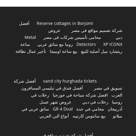
Reserve cottages in Borjomi
أفضل
شركة تصميم مواقع في مصر
عروض
دبي
محامى تأسيس شركات فى مصر
Metal
XP ICONX
Detectors
روما مع سائق عربي
ساعة
ريتشارد ميل أصلية للبيع
بيع ساعة اوميجا
تأجير عمال نظافة
sand city hurghada tickets
أفضل شركة
تسويق في مصر
أفضل فندق في تبليسي المسافرون
العرب
افضل شركة سياحة في جورجيا
رحلات في
روسيا
رحلات في دبي
عروض شهر عسل
أذربيجان
محامي في جدة
GR 4 Dual
سائق عربي في
ميلانو
بيع سانتوس كارتييه
أنواع البن العربي
أفضل شركة تصميم مواقع في