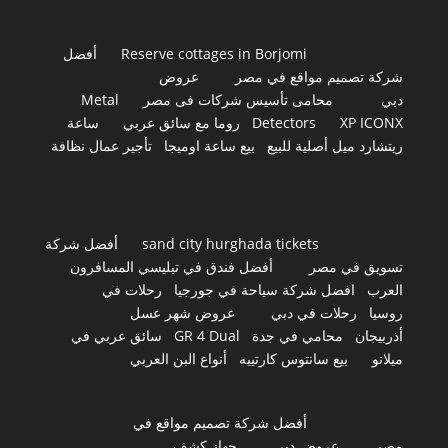
Reserve cottages in Borjomi
أفضل
شركة تصميم مواقع في مصر
عروض
دبي
محامى تأسيس شركات فى مصر
Metal
XP ICONX
Detectors
روما مع سائق عربي
ساعة
ريتشارد ميل أصلية للبيع
بيع ساعة اوميجا
تأجير عمال نظافة
sand city hurghada tickets
أفضل شركة
تسويق في مصر
أفضل فندق في تبليسي المسافرون
العرب
افضل شركة سياحة في جورجيا
رحلات في
روسيا
رحلات في دبي
عروض شهر عسل
أذربيجان
محامي في جدة
GR 4 Dual
سائق عربي في
ميلانو
بيع سانتوس كارتييه
أنواع البن العربي
أفضل شركة تصميم مواقع في
مصر
عروض دبي
جهاز كشف