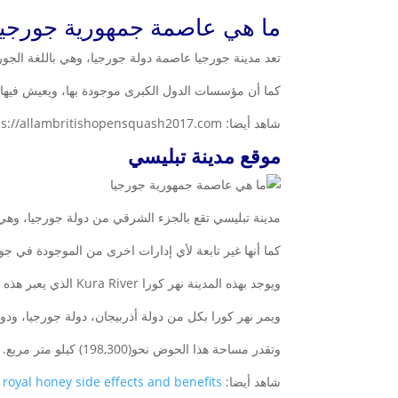
ما هي عاصمة جمهورية جورجيا
تعد مدينة جورجيا عاصمة دولة جورجيا، وهي باللغة الجورجية (თბილისი)، وتعد هذه المدينة من أهم وأكبر المدن الموجو
كما أن مؤسسات الدول الكبرى موجودة بها، ويعيش فيها نس
شاهد أيضا: https://allambritishopensquash2017.com/
موقع مدينة تبليسي
مدينة تبليسي تقع بالجزء الشرقي من دولة جورجيا، وهي 
كما أنها غير تابعة لأي إدارات اخرى من الموجودة في جور
ويوجد بهذه المدينة نهر كورا Kura River الذي يعبر هذه المدينة، ويعد منبع هذا النهر جبال القوقاز، والذي يصب ببحر قزوين.
ويمر نهر كورا بكل من دولة أذربيجان، دولة جورجيا، ودولة تركيا،
وتقدر مساحة هذا الحوض نحو(198,300) كيلو متر مربع.
شاهد أيضا:
royal honey side effects and benefits