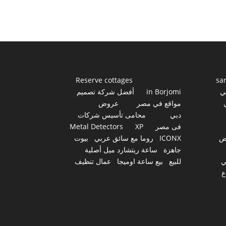
Reserve cottages
sa
ي
in Borjomi
أفضل شركة تصميم
مواقع في مصر
عروض
دبي
محامى تأسيس شركات
فى مصر
XP
Metal Detectors
ض
ICONX
روما مع سائق عربي
بيوت
جاهزة
ساعة ريتشارد ميل أصلية
ي
للبيع
بيع ساعة اوميجا
عمال تنظيف
ع