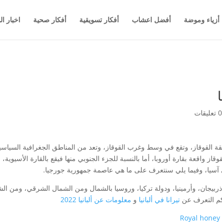
أزياء وموضة
أفضل اعشاب
أفكار تسويقية
أفكار صحية
اخبار ال
0 تعليقات
رية جورجيا، Georgia من دولة منطقة القوقاز، وتقع في وسط وغرب القوقاز، وتعد من المناطق الجغر
وقاز واقعة بقارة أوروبا، أما بالنسبة للجزء الجنوبي منها فيقع بالقارة الأسيوي
في آسيا، وفيما يلي سنتعرف على ما هي عاصمة جمهورية جورجيا.
ذربيجان، وأرمينيا، ودولة تركيا، وروسيا بالشمال ومن الشمال الشرقي، ومن ال
كنكم التعرف عن
تيرانا في ألبانيا
و
معلومات عن ألبانيا 2022
Royal honey