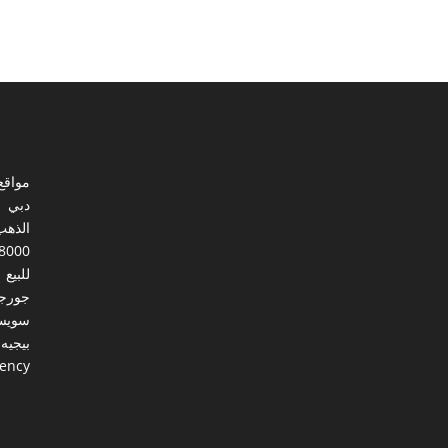
مواقع
دبي
الذهب
8000
للبيع
جورجي
سويس
بيجيه
gency