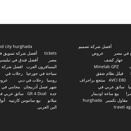
أفضل شركة تصميم
nd city hurghada
 في مصر
عروض
tickets
أفضل شركة تسويق ف
جهاز كشف
مصر
أفضل فندق في تبليسي
Minelab GPZ
المسافرون العرب
افضل شركة
فيلل نظام شقق
سياحة في جورجيا
رحلات في
AVCI E80
منتجع براجراف
روسيا
رحلات في دبي
عرو
ا
سائق عربي في
شهر عسل أذربيجان
محامي في
را
بيع ساعة اوديمار
جدة
GR 4 Dual
سائق عربي ف
مقاول تكسير
hurghada
ميلانو
بيع سانتوس كارتييه
أنوا
travel a
البن العربي