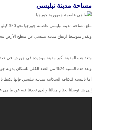
مساحة مدينة تبليسي
تبلغ مساحة مدينة تبليسي عاصمة جورجيا نحو 350 كيلو متر مربع، وتقدر بـ 135.14ميل مربع.
ويقدر متوسط ارتفاع مدينة تبليسي عن سطح الأرض بنحو 575متر، أو 1886.48 قد
وتعد هذه المدينة أكبر مدينة موجودة في جورجيا في عدد سكانها و
وتعد هذه النسبة 24% من العدد الكلي للسكان بدولة جورجيا، وفقا لآخر إحصائيات تمت بعام 2014 فإن مجموع السكان الكلي لجورجيا هو 4,935,880 نسمة.
أما بالنسبة للكثافة السكانية بمدينة تبليسي فإنها تكتظ بالس
إلى هنا توصلنا لختام مقالنا والذي تحدثنا فيه عن ما هي