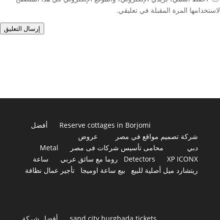
لاستخدامها المرة المقبلة في تعليقي.
إرسال التعليق
Reserve cottages in Borjomi
أفضل
شركة تصميم مواقع في مصر
عروض
دبي
محامى تأسيس شركات فى مصر
Metal
XP ICONX
Detectors
روما مع سائق عربي
ساعة
ريتشارد ميل أصلية للبيع
بيع ساعة اوميجا
تأجير عمال نظافة
sand city hurghada tickets
أفضل شركة