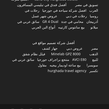
تسويق في مصر
أفضل فندق في تبليسي المسافرون
العرب
افضل شركة سياحة في جورجيا
رحلات في
روسيا
رحلات في دبي
عروض شهر عسل
أذربيجان
محامي في جدة
GR 4 Dual
سائق عربي في
ميلانو
بيع سانتوس كارتييه
أنواع البن العربي
أفضل شركة تصميم مواقع في
مصر
عروض دبي
جهاز كشف
الذهب
Minelab GPZ 8000
فيلل نظام شقق
للبيع
AVCI E80
منتجع براجراف جورجيا
سائق عربي في
سويسرا
بيع ساعة اوديمار بيجيه
مقاول
تكسير
hurghada travel agency