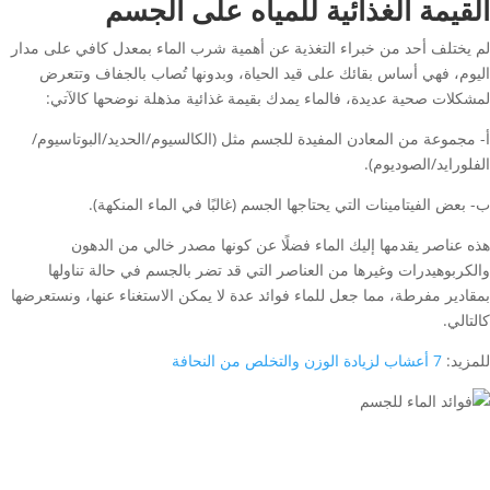
القيمة الغذائية للمياه على الجسم
لم يختلف أحد من خبراء التغذية عن أهمية شرب الماء بمعدل كافي على مدار
اليوم، فهي أساس بقائك على قيد الحياة، وبدونها تُصاب بالجفاف وتتعرض
لمشكلات صحية عديدة، فالماء يمدك بقيمة غذائية مذهلة نوضحها كالآتي:
أ- مجموعة من المعادن المفيدة للجسم مثل (الكالسيوم/الحديد/البوتاسيوم/
الفلورايد/الصوديوم).
ب- بعض الفيتامينات التي يحتاجها الجسم (غالبًا في الماء المنكهة).
هذه عناصر يقدمها إليك الماء فضلًا عن كونها مصدر خالي من الدهون
والكربوهيدرات وغيرها من العناصر التي قد تضر بالجسم في حالة تناولها
بمقادير مفرطة، مما جعل للماء فوائد عدة لا يمكن الاستغناء عنها، ونستعرضها
كالتالي.
للمزيد:
7 أعشاب لزيادة الوزن والتخلص من النحافة