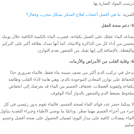
ترسب المواد الضارة بها.
للمزيد:
ما هي أفضل أعشاب لعلاج السكر بشكل مجرب وفعال؟
5- دعم صحة العقل
يساعد الماء عقلك على العمل بكفاءة، فشرب الماء بالكمية الكافية خلال يومك
يحسن من أداء كل من الذاكرة والانتباه، كما أنها تمدك بطاقة أكبر على التركيز
واليقظة، بالإضافة إلى إنها تقيك من الشعور بعدم التوازن.
6- وقاية القلب من الأمراض والأزمات
يدخل في تركيب الدم أكثر من نصف نسبته ماء فقط، فالماء ضروري جدًا
للحفاظ على توازن المعادن الموجودة بالدم، وهي هامة لأداء القلب وظائفه
بكفاءة ولتقوية العضلات، فجفاف الجسم من الماء قد يعرضك إلى انخفاض
ملحوظ بضغط الدم والشعور بالدوار أثناء الوقوف.
لا يمكننا حصر عدد فوائد الماء لصحة الجسم، فالماء تقوم بدور رئيسي في كل
جزء من أجزاء الجسم مهما صغُر، ودائمًا ما يوصي الأطباء وخبراء التغذية بتناول
الماء بمعدلات كافية على مدار اليوم؛ لضمان الحصول على صحة أفضل وجسم
سليم.