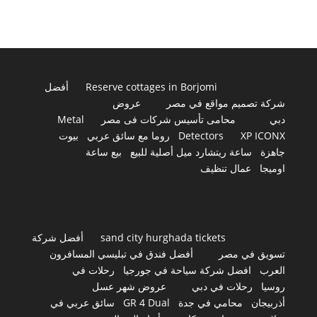
Reserve cottages in Borjomi
أفضل
شركة تصميم مواقع في مصر
عروض
دبي
محامى تأسيس شركات فى مصر
Metal
XP ICONX
Detectors
روما مع سائق عربي
بيوت
جاهزة
ساعة ريتشارد ميل أصلية للبيع
بيع ساعة
اوميجا
عمال تنظيف
sand city hurghada tickets
أفضل شركة
تسويق في مصر
أفضل فندق في تبليسي المسافرون
العرب
افضل شركة سياحة في جورجيا
رحلات في
روسيا
رحلات في دبي
عروض شهر عسل
أذربيجان
محامي في جدة
GR 4 Dual
سائق عربي في