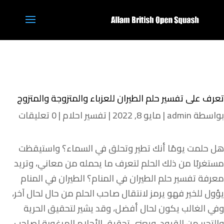
تعرف على تفسير حلم الطيران للعزباء والمتزوجة والمتزوج
بواسطة
admin
|
مايو 8, 2022
|
تفسير احلام
|
0 تعليقات
هل حلمت يومًا أنك تطير وتحلق في السماء؟ واستيقظت
مستغربًا من ذلك الحلم لتعرف ما يحمله من معاني، وتريد
معرفة تفسير حلم الطيران في المنام؟ الطيران في المنام
يؤول للخير فهو يرمز لانتقال صاحب الحلم من حال لحال آخر،
وفي الغالب يكون لحال أفضل، وقد يشير لتحقيق الحرية
والتحرر من القيود، ويعني تحقيق الأحلام المرغوبة لصاحب