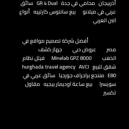
أذربيجان
محامي في جدة
GR 4 Dual
سائق
عربي في ميلانو
بيع سانتوس كارتييه
أنواع
البن العربي
أفضل شركة تصميم مواقع في
مصر
عروض دبي
جهاز كشف
الذهب
Minelab GPZ 8000
فيلل نظام
شقق للبيع
AVCI
hurghada travel agency
E80
منتجع براجراف جورجيا
سائق عربي في
سويسرا
بيع ساعة اوديمار بيجيه
مقاول
تكسير