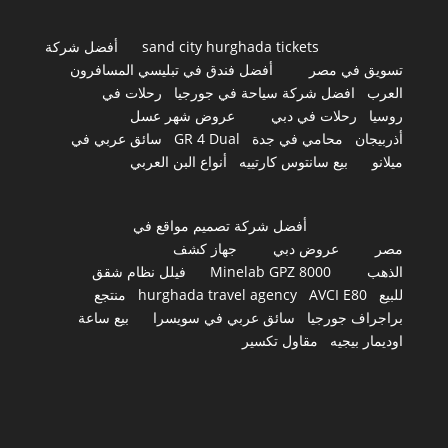
sand city hurghada tickets
أفضل شركة
تسويق في مصر
أفضل فندق في تبليسي المسافرون
العرب
افضل شركة سياحة في جورجيا
رحلات في
روسيا
رحلات في دبي
عروض شهر عسل
أذربيجان
محامي في جدة
GR 4 Dual
سائق عربي في
ميلانو
بيع سانتوس كارتييه
أنواع البن العربي
أفضل شركة تصميم مواقع في
مصر
عروض دبي
جهاز كشف
الذهب
Minelab GPZ 8000
فيلل نظام شقق
للبيع
AVCI E80
hurghada travel agency
منتجع
براجراف جورجيا
سائق عربي في سويسرا
بيع ساعة
اوديمار بيجيه
مقاول تكسير