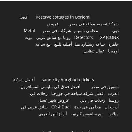
Reserve cottages in Borjomi
أفضل
شركة تصميم مواقع في مصر
عروض
دبي
محامى تأسيس شركات فى مصر
Metal
XP ICONX
Detectors
روما مع سائق عربي
بيوت
جاهزة
ساعة ريتشارد ميل أصلية للبيع
بيع ساعة
اوميجا
عمال تنظيف
sand city hurghada tickets
أفضل شركة
تسويق في مصر
أفضل فندق في تبليسي المسافرون
العرب
افضل شركة سياحة في جورجيا
رحلات في
روسيا
رحلات في دبي
عروض شهر عسل
أذربيجان
محامي في جدة
GR 4 Dual
سائق عربي في
ميلانو
بيع سانتوس كارتييه
أنواع البن العربي