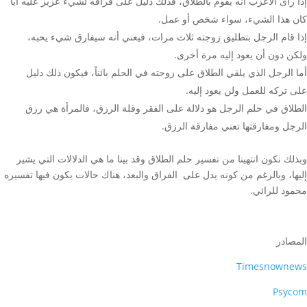
إذا رأى الأعزب أنه يقوم بالطلاق، فذلك دليل على فراقه لشيء عزيز عليه أياً
كان هذا الشيء، سواء شخص أو عمل.
إذا قام الرجل بتطليق زوجته ثلاث مرات، فيعني أنه سيفارق شيء يحبه،
ولكن دون أن يعود إليه مرة أخرى.
أما الرجل الذي يلقي الطلاق على زوجته في الحلم بائناً، فيكون ذلك دليل
على تركه للعمل ولن يعود إليه.
الطلاق في حلم الرجل هو دلالة على الفقر وقلة الرزق، فالمرأة هي رزق
الرجل ومفارقتها تعني مفارقة الرزق.
وبذلك نكون انتهينا من تفسير حلم الطلاق وقد بينا ما هي الدلالات التي يشير
إليها، وبالرغم من كونه يدل على الفراق والبعد، هناك حالات يكون فيها تفسيره
محمود للرائي.
المصادر
Timesnownews
Psycom