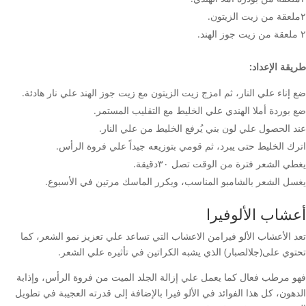
٢ملعقة من زيت الزيتون.
٢ ملعقة من زيت جوز الهند.
طريقة الإعداد:
ضع إناء علي النار، ثم امزج زيت الزيتون مع زيت جوز الهند علي نار هادئة.
ضع بوردة أملا الهندي علي الخليط مع التقليب المستمر.
عند الحصول علي لون بني يُرفع الخليط من علي النار.
اترك الخليط حتى يبرد، ثم قومي بتوزيعه جيداً علي فروة الرأس.
يغطي الشعر فترة من الوقت تصل ٣٠دقيقة.
يغسل الشعر بالشامبو المناسب، ويكرر الماسك مرتين في الأسبوع.
أعشاب الألوفيرا
تعد الأعشاب الألو فيرامن الاعشاب التي تساعد علي تعزيز نمو الشعر، كما
تحتوي على(جلالصبار) الذي يشبه الكراتين في تأثيره علي الشعر.
فهو مرطب فعال كما يعمل علي إزالة الجلد الميت من فروة الرأس، وإذابة
الدهون، كل هذا الفوائد في الألو فيرا بالإضافة إلى قدرته العجيبة في تطويل