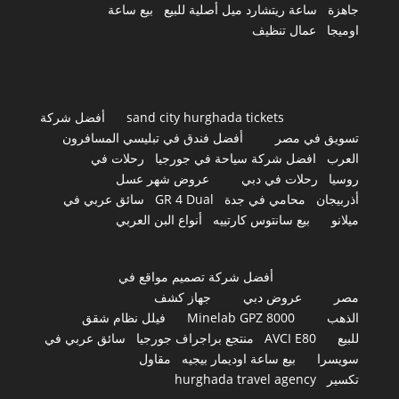
جاهزة
ساعة ريتشارد ميل أصلية للبيع
بيع ساعة
اوميجا
عمال تنظيف
sand city hurghada tickets
أفضل شركة
تسويق في مصر
أفضل فندق في تبليسي المسافرون
العرب
افضل شركة سياحة في جورجيا
رحلات في
روسيا
رحلات في دبي
عروض شهر عسل
أذربيجان
محامي في جدة
GR 4 Dual
سائق عربي في
ميلانو
بيع سانتوس كارتييه
أنواع البن العربي
أفضل شركة تصميم مواقع في
مصر
عروض دبي
جهاز كشف
الذهب
Minelab GPZ 8000
فيلل نظام شقق
للبيع
AVCI E80
منتجع براجراف جورجيا
سائق عربي في
سويسرا
بيع ساعة اوديمار بيجيه
مقاول
تكسير
hurghada travel agency