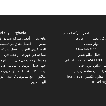
أفضل شركة تصميم
nd city hurghada
 في مصر
عروض
tickets
أفضل شركة تسويق ف
جهاز كشف
مصر
أفضل فندق في تبليسي
Minelab GPZ
المسافرون العرب
افضل شركة
فيلل نظام شقق
سياحة في جورجيا
رحلات في
AVCI E80
منتجع براجراف
روسيا
رحلات في دبي
عرو
ا
سائق عربي في
شهر عسل أذربيجان
محامي في
را
بيع ساعة اوديمار
جدة
GR 4 Dual
سائق عربي ف
مقاول تكسير
hurghada
ميلانو
بيع سانتوس كارتييه
أنوا
travel a
البن العربي