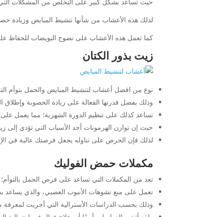
حيث تساعد بشكل كبير على التخلص من المشكلات التي ق
لذلك هذه الأعشاب من شأنها تنشيط المبايض وزيادة خصوب
كما تعمل هذه الأعشاب على نضوج البويضات للحفاظ على 
زيت بذور الكتان
نوع من افضل أعشاب لتنشيط المبايض والحمل بتوأم التي
وذلك بفضل قدرتها الفعالة على زيادة الخصوبة وإطلاق 
تساعد كذلك على تنظيم الدورة الشهرية؛ مما يعمل على
حيث إن توازن الهرمونات أحد الأسباب التي تؤدي إلى زي
لذلك فإن الحرص على تناوله يجعل فرصتك عالية في الإنجا
مكملات حمض الفوليك
تعد من المكملات التي تساعد على فرص الحمل بالتوأم؛ لأ
تعمل على منع تشوهات الأنبوب العصبي، والذي يساعد ب
وذلك بحسب الدراسات الأسترالية التي أجريت لمعرفة 
ولقد أثبتت الدراسات أيضًا أنه علاج فعال في احتمالية ا