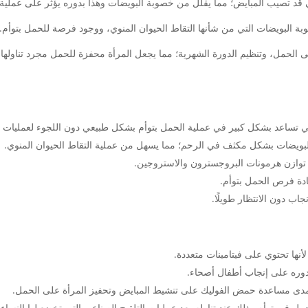
د تصيب المبايض؛ مما يقلل من خصوبة البويضات وهذا بدوره يؤثر على عملية 
ة البويضات التي من شأنها التقاط الحيوان المنوي، ووجود فرصة للحمل بتوأم.
الحمل، وتنظيم الدورة الشهرية؛ مما يجعل المرأة محفزة للحمل مجرد تناوله
 تساعد بشكل كبير في عملية الحمل بتوأم بشكل طبيعي دون اللجوء لعمليات ال
البويضات بشكل مكثف في الرحم؛ مما يسهل من عملية التقاط الحيوان المنوي.
 توازن هرمونات البروجسترون والاستروجين.
ادة فرص الحمل بتوأم.
ب دون الانتظار طويلًا.
نها تحتوي على فيتامينات متعددة.
دوره على إنجاب أطفال أصحاء.
مدى مساعدة حمض الفوليك على تنشيط المبايض وتحفيز المرأة على الحمل.
لحمل في توأم وذلك عند تناوله بعد عمليات التلقيح الصناعي التي تخضع لها النسا