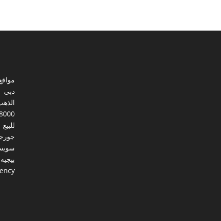
مواقع
دبي
الذهب
8000
للبيع
جورجي
سويس
بيجيه
gency