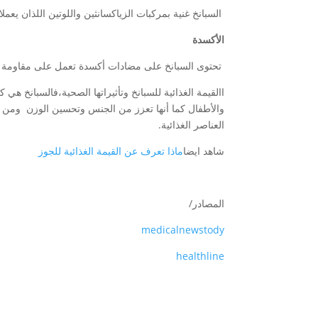
السبانخ غنية بمركبات الزياكسانثين واللوتين اللذان يعم
الأكسدة
تحتوى السبانخ على مضادات أكسدة تعمل على مقاومة ا
االقيمة الغذائية للسبانخ وتأثيراتها الصحية،فالسبانخ هي ك
والأطفال كما أنها تعزز من الجنس وتحسين الوزن ومن ال
العناصر الغذائية.
شاهد ايضا
ماذا تعرف عن القيمة الغذائية للجوز
المصادر/
medicalnewstody
healthline