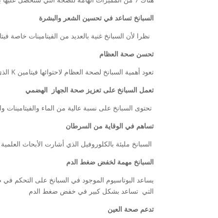
السبانخ تساعد في تحسين الشعر والبشرة
نظرا لأن السبانخ غنية بالعديد من الفيتامينات خاصة في
تحسن صحة العظام
تعود أهمية السبانخ لصحة العظام لاحتوائها فيتامين K الذي يعمل كمعدل لبروتينات العظام كما أنه يحسن من امتصاص الكالسيوم اللازم لصحة العظام.
تعمل السبانخ على تعزيز صحة الجهاز الهضمي
تحتوى السبانخ على نسبة عالية من الماء والفيتامينات 
تساهم في الوقاية من السرطان
السبانخ مليئة بالكلوروفيل الذي أشارت الأبحاث العلمي
السبانخ مهمة لخفض ضغط الدم
يساعد البوتاسيوم الموجود في السبانخ على التحكم في ضغ
التي تساعد بشكل كبير في خفض ضغط الدم
تدعم صحة العين