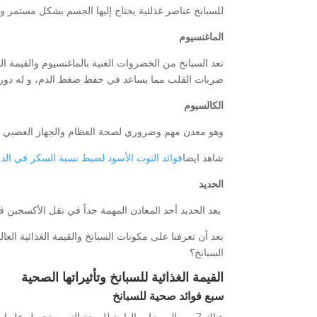
للسبانخ عناصر غذلئية يحتاج إليها الجسم بشكل مستمر ول
الماغنسيوم
تعد السبانخ من الخضروات الغنية بالماغنسيوم والقيمة ال
ضربات القلب مما يساعد في حفظ ضغط الدم، و له دور فعا
الكالسيوم
وهو معدن مهم وضروري لصحة العظام والجهاز العصبي
شاهد ايضا
فوائد التوت الأسود لضبط نسبة السكر في الد
الحديد
يعد الحديد أحد المعادن المهمة جداً في نقل الأكسجين في
بعد أن تعرفنا على مكونات السبانخ والقيمة الغذائية ا
السبانخ؟
القيمة الغذائية للسبانخ وتأثيراتها الصحية
سبع فوائد صحية للسبانخ
هناك 7 من المميزات الهامة للصحة التي ستحصل عليها بمجرد تناولك طبق سبانخ مرتين في الأسبوع ومنها: