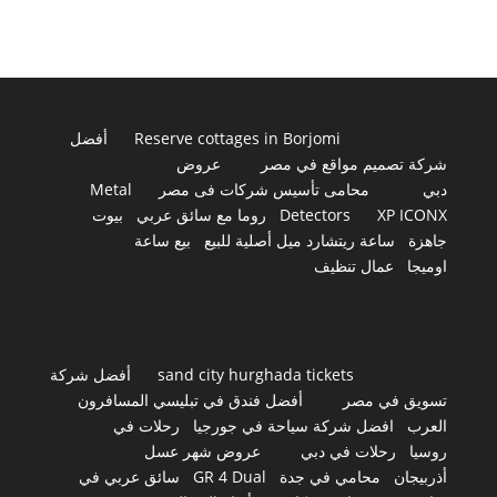
Reserve cottages in Borjomi
أفضل
شركة تصميم مواقع في مصر
عروض
دبي
محامى تأسيس شركات فى مصر
Metal
XP ICONX
Detectors
روما مع سائق عربي
بيوت
جاهزة
ساعة ريتشارد ميل أصلية للبيع
بيع ساعة
اوميجا
عمال تنظيف
sand city hurghada tickets
أفضل شركة
تسويق في مصر
أفضل فندق في تبليسي المسافرون
العرب
افضل شركة سياحة في جورجيا
رحلات في
روسيا
رحلات في دبي
عروض شهر عسل
أذربيجان
محامي في جدة
GR 4 Dual
سائق عربي في