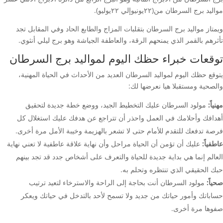
مواليد برج السرطان من(٢٢يونيوإلي ٢٢يوليو).
ويمتاز مواليد برج السرطان بتقلبات المزاج والطابع الحاد وفي المقابل تجد
تأثرهم بالقمر الذي يمنحهم الرقة، والعاطفة الجياشة وهو برج ليلي أنثوي.
توقعات خبراء حظك اليوم لمواليد برج السرطان
يتوقع حظك اليوم لمواليد السرطان العديد من الأحداث في الحياة المهنية،
والصحية ومستقبلا هيا نعرضها لك:
مهنياً:
مولود السرطان عليك التخطيط الجيد، ووضع خطة جديدة لتحقيق
أهدافك وأحلامك في العمل واحذر أن تتراجع عن هدفك عليك استغلال كل
فرصة تدفعك للتقدم للأمام حتى لا تشعر بالهزيمة وخيبة الأمل مرة أخرى.
عاطفياً:
عليك أن تؤمن أن الحياة مراحل وأن نهاية علاقة عاطفية لا تعني نهاية
العالم إنما هي بداية جديدة للحياة والتعرف على أشخاص جدد قد تجد بينهم
حبك الحقيقي الذي تنتظره وتحلم به.
صحياً:
مولود السرطان أنت بحاجة إلى الراحة والاسترخاء لتعيد ترتيب
حساباتك وأمور حياتك من جديد ولا تسمح لأحد بالتدخل في حياتك ويعكر
صفوها مرة أخرى.