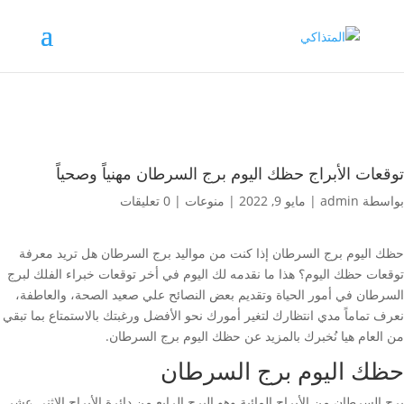
توقعات الأبراج حظك اليوم برج السرطان مهنياً وصحياً
بواسطة
admin
|
مايو 9, 2022
|
منوعات
|
0 تعليقات
حظك اليوم برج السرطان إذا كنت من مواليد برج السرطان هل تريد معرفة
توقعات حظك اليوم؟ هذا ما نقدمه لك اليوم في أخر توقعات خبراء الفلك لبرج
السرطان في أمور الحياة وتقديم بعض النصائح علي صعيد الصحة، والعاطفة،
نعرف تماماً مدي انتظارك لتغير أمورك نحو الأفضل ورغبتك بالاستمتاع بما تبقي
من العام هيا نُخبرك بالمزيد عن حظك اليوم برج السرطان.
حظك اليوم برج السرطان
برج السرطان من الأبراج المائية وهو البرج الرابع من دائرة الأبراج الاثني عشر