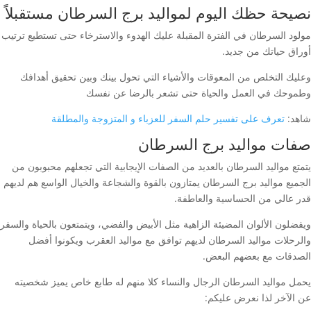
نصيحة حظك اليوم لمواليد برج السرطان مستقبلاً
مولود السرطان في الفترة المقبلة عليك الهدوء والاسترخاء حتى تستطيع ترتيب
أوراق حياتك من جديد.
وعليك التخلص من المعوقات والأشياء التي تحول بينك وبين تحقيق أهدافك
وطموحك في العمل والحياة حتى تشعر بالرضا عن نفسك
شاهد:
تعرف على تفسير حلم السفر للعزباء و المتزوجة والمطلقة
صفات مواليد برج السرطان
يتمتع مواليد السرطان بالعديد من الصفات الإيجابية التي تجعلهم محبوبون من
الجميع مواليد برج السرطان يمتازون بالقوة والشجاعة والخيال الواسع هم لديهم
قدر عالي من الحساسية والعاطفة.
ويفضلون الألوان المضيئة الزاهية مثل الأبيض والفضي، ويتمتعون بالحياة والسفر
والرحلات مواليد السرطان لديهم توافق مع مواليد العقرب ويكونوا أفضل
الصدقات مع بعضهم البعض.
يحمل مواليد السرطان الرجال والنساء كلا منهم له طابع خاص يميز شخصيته
عن الآخر لذا نعرض عليكم: