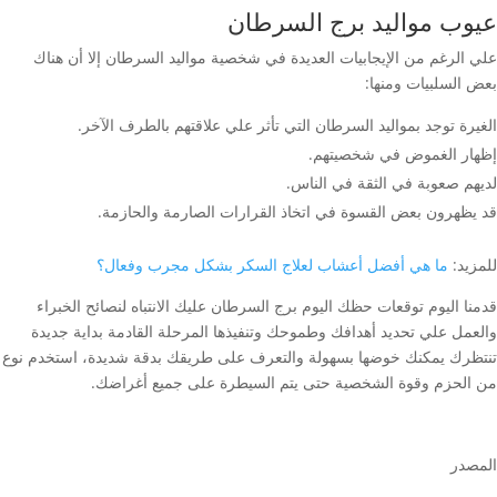
عيوب مواليد برج السرطان
علي الرغم من الإيجابيات العديدة في شخصية مواليد السرطان إلا أن هناك
بعض السلبيات ومنها:
الغيرة توجد بمواليد السرطان التي تأثر علي علاقتهم بالطرف الآخر.
إظهار الغموض في شخصيتهم.
لديهم صعوبة في الثقة في الناس.
قد يظهرون بعض القسوة في اتخاذ القرارات الصارمة والحازمة.
للمزيد:
ما هي أفضل أعشاب لعلاج السكر بشكل مجرب وفعال؟
قدمنا اليوم توقعات حظك اليوم برج السرطان عليك الانتباه لنصائح الخبراء
والعمل علي تحديد أهدافك وطموحك وتنفيذها المرحلة القادمة بداية جديدة
تنتظرك يمكنك خوضها بسهولة والتعرف على طريقك بدقة شديدة، استخدم نوع
من الحزم وقوة الشخصية حتى يتم السيطرة على جميع أغراضك.
المصدر