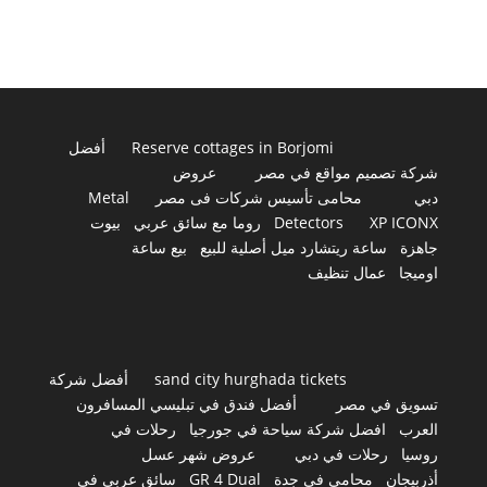
Reserve cottages in Borjomi
أفضل
شركة تصميم مواقع في مصر
عروض
دبي
محامى تأسيس شركات فى مصر
Metal
XP ICONX
Detectors
روما مع سائق عربي
بيوت
جاهزة
ساعة ريتشارد ميل أصلية للبيع
بيع ساعة
اوميجا
عمال تنظيف
sand city hurghada tickets
أفضل شركة
تسويق في مصر
أفضل فندق في تبليسي المسافرون
العرب
افضل شركة سياحة في جورجيا
رحلات في
روسيا
رحلات في دبي
عروض شهر عسل
أذربيجان
محامي في جدة
GR 4 Dual
سائق عربي في