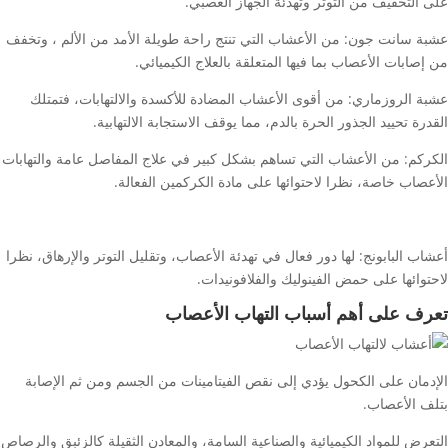
على التخفيف من التوتر وتهدئة الجهاز العصبي.
عشبة سانت جون: من الأعشاب التي تنتج راحة طويلة الأمد من الألم ، وتخفف
من إصابات الأعصاب بما فيها المتعلقة بالعلاج الكيميائي.
عشبة الروزماري: من أقوى الأعشاب المضادة للأكسدة والالتهابات، فتمتلك
القدرة تحييد الجذور الحرة بالدم، مما يوقف الاستجابة الالتهابية.
الكركم: من الأعشاب التي تساهم بشكل كبير في علاج المفاصل عامة والتهابات
الأعصاب خاصة، نظرا لاحتوائها على مادة الكركمين الفعالة.
أعشاب البابونج: لها دور فعال في تهدئة الأعصاب، وتقليل التوتر والإرهاق، نظرا
لاحتوائها على حمض الفينوليك والفلافونيدات.
تعرف على أهم أسباب التهاب الأعصاب
الإدمان على الكحول يؤدي إلى نقص الفيتامينات من الجسم ومن ثم الإصابة
بتلف الأعصاب.
التعرض للمواد الكيميائية والصناعية السامة، والمعادن الثقيلة كالزئبق والرصاص