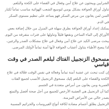
الشرايين ويبحثون عن علاج آمن وفعال في القضاء على الكحة والبلغم.
تناول أوراق الجوافة بشكل يومي لتوسيع الشعب الهوائية مناسب تماماً لكبار
السن لمن يعانون من مرض السكر فهو يساعد على تنظيم مستوى السكر
في الدم.
يمكنك إعداد أوراق الجوافة بطرق سهلة في المنزل من خلال إضافة بعض
الأوراق إلى الماء الساخن ونقعها قليلاً وتناولها على فترات متفرقة من اليوم.
يبحث مرضى الكبد عن علاج آمن وفعال في علاج مشكلات الصدر والرئتين،
لذا ينصح الأطباء بتناول أعشاب الجوافة لأنها آمنة تماماً لأولئك المرضى.
مسحوق الزنجبيل الفتاك لبلغم الصدر في وقت
قياسي
إن كنت تبحث عن عشبة آمنة تماماً وفعالة في نفس الوقت فعّالة في علاج
الكحة والقضاء على البلغم إليك مسحوق الزنجبيل الأنسب لجميع الفئات
العمرية ومن يعانون من أمراض متعددة في الجسم.
كما أن الزنجبيل هي العشبة الأرخص للجميع من أجل صحة أفضل والتمتع
بصدر خالي من الأمراض المزمنة.
الزنجبيل يطلق أجسام مضادة لكافة أنواع الفيروسات والجراثيم المسببة