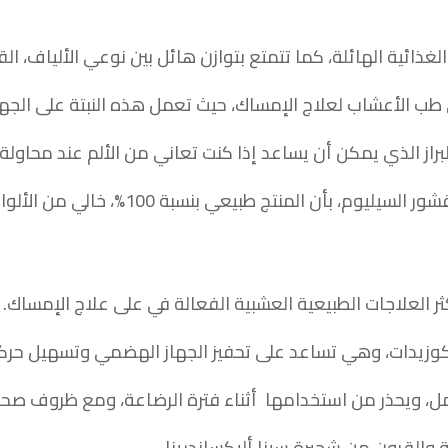
ائية الهائلة، كما تتمتع بتوازن هائل بين نوعي الألياف، القاب
الأعشاب لعلاج الإمساك، حيث تعمل هذه النبتة على الجهاز 
از الذي يمكن أن يساعد إذا كنت تعاني من الألم عند محاولة ال
طبيعي بنسبة 100%، خالي من الألوان الصناعية، والسكر، والغلوتين.
العلاجات الطبيعية العشبية الفعالة في على علاج الإمساك.
وزيدات، وهي تساعد على تحفيز الجهاز الهضمي وتسهيل حركة 
مل، ويحذر من استخدامها أثناء فترة الرضاعة، ومع ظروف صحي
والقرون من شجيرة سينا أليكساندرينا.