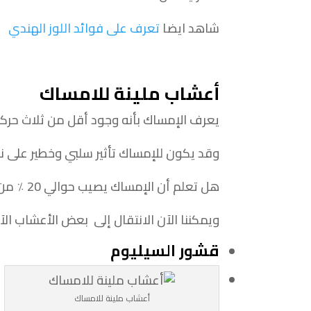
شاهد ايضا
تعرف على فوائد اللوز الهندي
أعشاب ملينة للامساك
يعرف الإمساك بأنه وجود أقل من ثلاث حركات
وقد يكون للإمساك تأثير سلبي وخطير على نم
هل تعلم أن الإمساك يصيب حوالي 20 ٪ من الناس في الولايات المتحدة، مما يؤدي إلى 8 ملايين زيارة إلى الطبيب سنويا !
ويمكننا الآن الانتقال إلى بعض الأعشاب ال
قشور السيليوم
أعشاب ملينة للامساك