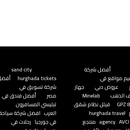
أفضل شركة
sand city
م مواقع في
hurghada tickets
أفضل
عروض دبي
جهاز
شركة تسويق في
 الذهب
Minelab
مصر
أفضل فندق في
GPZ 
فيلل نظام شقق
تبليسي المسافرون
hurghada travel
العرب
افضل شركة سياحة
AVCI
agency
منتجع
في جورجيا
رحلات في