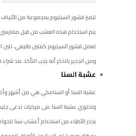
تتميز قشور السيليوم بمجموعة من الألياف الغذ
يتم استخدام هذه العشب من قبل ممارسي طب 
تعمل قشور السيليوم كملين طليعي، تلين البر
ومن الجدير بالذكر أنه يجب التأكد عند شراء قشور السيليوم، بأن المنتج 
عشبة السنا
عشبة السنا أو السنامكي هي من أشهر وأكثر 
وتحتوي عشبة السنا على مركبات تدعى جليك
يحذر الأطباء من استخدام أعشاب سنا للحوا
يمكنك صنع شاي السنا من الأوراق المجففة 