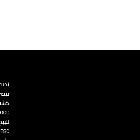
تصمي
مصر
كشف
8000
للبيع
 E80