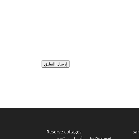
إرسال التعليق
Reserve cottages
sa
ي
in Borjomi
أفضل شركة تصميم