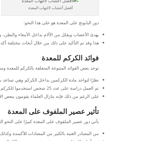
أفضل أعشاب لالتهاب المعدة
دور البابونج على المعدة هو على هذا النحو:
يهدئ الأعصاب ويقلل من الآلام بداخل الأمعاء والبطن، و
هذا وقد تم التأكيد على ذلك من خلال أبحاث مختلفة أكد
فوائد الكركم للمعدة
توجد بعض الفوائد المتنوعة المتعلقة بالكركم للمعدة ومنه
نظرًا لتواجد مادة الكركمين بداخل الكركم وهي تساعد بش
تم العمل دراسة على عدد 25 شخص استخدموا للكركم وكانت النتائج هي الالتئام السريع والفعال للقرح المتواجدة بالمعدة.
على الرغم من ذلك فإنه مازال العلماء يقومون ببعض الأ
تأثير عصير الملفوف على المعدة
يأتي دور عصير الملفوف على المعدة كبيرًا على النحو الت
من المصادر الغنية بالكثير من المضادات للأكسدة وكذلك ا