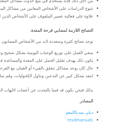
من أجل ذلك فإنه يستخدم في منع حدوث مشاكل المعدة 
تتنوع الدراسات على الأشخاص المعانين من مشاكل المعد
علاوة على فعالية عصير الملفوف على الأشخاص الذين لم
النصائح اللازمة لمصابي قرحة المعدة.
توجد نصائح كثيرة ومتعددة لابد من الأشخاص المصابون با
ينبغي العمل على توزيع الوجبات اليومية بشكل صحيح ومناسب، ويكو
يكون ذلك بهدف تقليل الحمل على المعدة والمساعدة 
حال كان يوجد مشاكل تتعلق بالقيء أو الغثيان مع الق
ابتعد بشكل كبير عن التدخين وتناول الكحوليات، وقم بتن
بذلك فنحن نكون قد قمنا بالتحدث عن أعشاب لالتهاب المع
المصادر
ديلي ميديكالينفو
msdmanuals