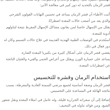
قشر الرمان بالتحديد له دور كبير في معالجة الآتي:
أثبت الأطباء أن قشر الرمان يساعد في تحسين التهابات القولون التقرحي
والذي يعد من أصعب حالات المعدة اضطرابًا.
يقلل من الإسهال خاصةً لمن يعانون مشاكل الإسهال المفرط نتيجة لتناولهم
أدوية للمعدة.
استُخدم في الوصفات الطبية الهندية القديمة في علاج حالات التسمم وكان له
دور فعال في ذلك.
يقضي قشر الرمان على أشكال كثيرة من بكتيريا المعدة الضارة.
يساعد على خسارة الوزن ويقلل من أعراض الحمى والقيء والغثيان الناتجة
عن اضطرابات المعدة.
استخدام الرمان وقشره للتخسيس
قشر الرمان وصفة أساسية لجميع مرضي السمنة العادية والمفرطة، بسبب
نتائجه الهائلة في المساعدة على التخسيس.
إضافةً إلى أن سعراته الحرارية قليلة، وله عامل في امتلاء المعدة ونقل شعور
الشبع، ومن فوائد تناوله في التنحيف: