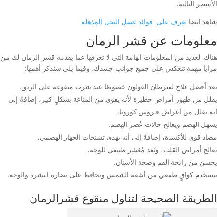
الأسطر التالية.
شاهد ايضا
تعرف على فوائد عسل النحل المذهلة
معلومات عن قشر الرمان
هناك العديد من المعلومات الهامة التي لا تعرفها عما يقدمه قشر الرمان لك من
مزايا مهمة تنعكس على جميع جوانب جسدك، وفيما يلي سنذكر أهمها:
يعد أفضل علاج لسرطان القولون خصوصًا عند شرب منقوعه على الريق.
يقلل من ظهور أمراض خطيرة لأنه يقوي من المناعة بشكلٍ كبير، إضافةً إلى
أنه يقلل من أعراض فيروس كورونا.
يسهل الهضم ويعالج حالات عُصر الهضم.
مضاد قوي للأكسدة، إضافةً إلى أنه يهدئ تشنجات الجهاز الهضمي.
يعالج أمراض القلب، ويُعد مُقشر طبيعي للوجه.
يحسن من رائحة الفم وصحة الأسنان.
يستخدم كواقٍ طبيعي من أشعة الشمس ويحافظ على نضارة البشرة والوجه.
الطريقة الصحيحة لتناول منقوع قشرالرمان