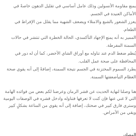
يمنع مقاومة الأنسولين وذلك عامل أساسي في تقليل الدهون خاصةً في
الأماكن العنيدة في الجسم.
يعزز الشعور بالشبع والامتلاء ويضعف الشهية مما يقلل من الإفراط في
الطعام.
المميز به أنه يمنع الإجهاد التأكسدي، الحالة الخطرة التي تنتشر في حالات
السمنة المفرطة.
يُنظم ضغط الدم عند تناوله مع أوراق الشاي الأخضر، كما أن له دور في
المحافظة على صحة عمل القلب.
يطرد السموم المختزنة في الجسم نتيجة السمنة، إضافةً إلى أنه يقوي صحة
العظام التيأضعفتها السمنة.
هنا وصلنا لنهاية الحديث عن قشر الرمان وعرضنا لكم بعض من فوائده الهامة
التي لا غني عنها فإن كنت لا تعرفها فتناوله وادخل قشره في الوصفات اليومية
وستري فارق كبير في صحتك، إضافة إلى أنه يقوي من المناعة بشكلٍ كبير
ويقي من الأمراض.
المصادر