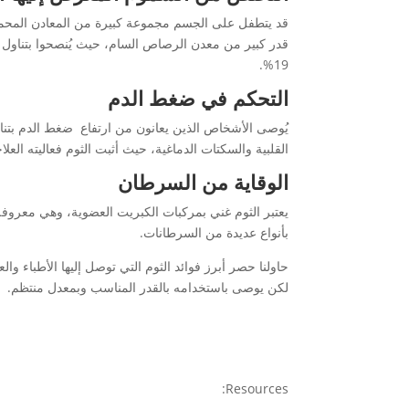
قد يتطفل على الجسم مجموعة كبيرة من المعادن المحمل
قدر كبير من معدن الرصاص السام، حيث يُنصحوا بتناول ك
19%.
التحكم في ضغط الدم
يُوصى الأشخاص الذين يعانون من ارتفاع ضغط الدم بتنا
القلبية والسكتات الدماغية، حيث أثبت الثوم فعاليته الع
الوقاية من السرطان
يعتبر الثوم غني بمركبات الكبريت العضوية، وهي معروفة ب
بأنواع عديدة من السرطانات.
حاولنا حصر أبرز فوائد الثوم التي توصل إليها الأطباء و
لكن يوصى باستخدامه بالقدر المناسب وبمعدل منتظم.
Resources: