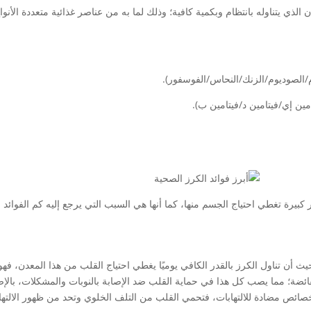
الذي يتناوله بانتظام وبكمية كافية؛ وذلك لما به من عناصر غذائية متعددة الأن
/الصوديوم/الزنك/النحاس/الفوسفور).
مين إي/فيتامين د/فيتامين ب).
ر كبيرة تغطي احتياج الجسم منها، كما أنها هي السبب التي يرجع إليه كم الفوائد
حيث أن تناول الكرز بالقدر الكافي يوميًا يغطي احتياج القلب من هذا المعدن،
ة؛ مما يصب كل هذا في حماية القلب ضد الإصابة بالنوبات والمشكلات، بالإض
خصائص مضادة للالتهابات، فتحمي القلب من التلف الخلوي وتحد من ظهور الالتها