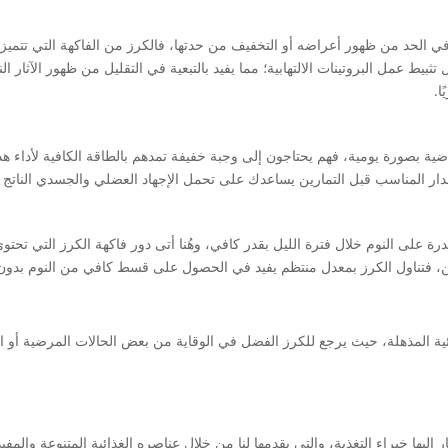
 في الحد من ظهور أعراضه أو التخفيف من حدتها، فالكرز من الفاكهة التي تتمي
بيط عمل البروتينات الالتهابية؛ مما يفيد بالتبعية في التقليل من ظهور الآثار 
ا.
ة بصورة يومية، فهم يحتاجون إلى وجبة خفيفة تمدهم بالطاقة الكافية لأداء هذه
لمقدار المناسب قبل التمارين يساعدك على تحمل الإجهاد العضلي والجسدي الناتج ع
درة على النوم خلال فترة الليل بقدر كافي، وهُنا أتى دور فاكهة الكرز التي ت
ونين، فتناول الكرز بمعدل منتظم يفيد في الحصول على قسط كافي من النوم بدون
ذائية المذهلة، حيث يرجع للكرز الفضل في الوقاية من بعض الحالات المرضية أو ا
إليها خبراء التغذية، والتي يقدمها لنا من خلال عناصره الغذائية المتنوعة والم