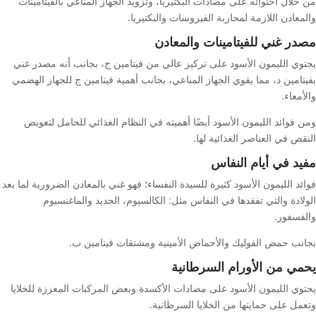
من خلال احتوائه على مضادات البكتيريا، وتزويد الجهاز المناعي بالفيتامينات
والمعادن اللازمة لمحاربة الفيروسات والبكتيريا.
مصدر غني للفيتامينات والمعادن
يحتوي الليمون الأسود على تركيز عالي من فيتامين ج، بجانب أنه مصدر غني
بفيتامين د، مما يقوي الجهاز المناعي، بجانب أهمية فيتامين ج للجهاز الهضمي
والأمعاء.
ومن فوائد الليمون الأسود أيضًا أهميته في النظام الغذائي للحامل لتعويض
النقص في العناصر الغذائية لها.
مفيد في أيام النفاس
فوائد الليمون الأسود كثيرة للسيدة النفساء؛ فهو غني بالمعادن الضرورية لما بعد
الولادة والتي تفقدها في النفاس مثل: الكالسيوم، الحديد والماغنسيوم
والفسفور.
بجانب حمض الفوليك والأحماض الأمينية ومشتقات فيتامين ب.
يحمي من الأورام السرطانية
يحتوي الليمون الأسود على مضادات الأكسدة وبعض المركبات المعززة للخلايا
وتعمل على حمايتها من الخلايا السرطانية.