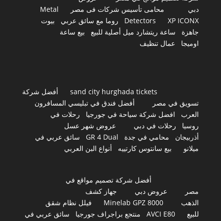
دبي
محامى تأسيس شركات فى مصر
Metal
XP ICONX
Detectors
روما مع سائق عربي
بيوت
جاهزة
ساعة ريتشارد ميل أصلية للبيع
بيع ساعة
اوميجا
عمال تنظيف
sand city hurghada tickets
أفضل شركة
تسويق في مصر
أفضل فندق في تبليسي المسافرون
العرب
افضل شركة سياحة في جورجيا
رحلات في
روسيا
رحلات في دبي
عروض شهر عسل
أذربيجان
محامي في جدة
GR 4 Dual
سائق عربي في
ميلانو
بيع سانتوس كارتييه
أنواع البن العربي
أفضل شركة تصميم مواقع في
مصر
عروض دبي
جهاز كشف
الذهب
Minelab GPZ 8000
فيلل نظام شقق
للبيع
AVCI E80
منتجع براجراف جورجيا
سائق عربي في