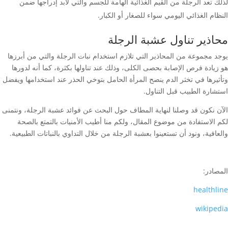
لذلك تعد الرجلة من القيم الغذائية الهامة للجسم والتي لابد إدراجها ضمن
النظام الغذائي اليومي سواء للصغار أو الكبار.
محاذير تناول عشبة الرجلة
يوجد مجموعة من المحاذير التي تلازم استخدام نبات الرجلة والتي من أبرزها
هو زيادة فرص الإصابة بحصى الكلى، وذلك عند تناولها بكثرة، كما أنه لدورها
وتأثيرها في تخثر الدم ينصح المرأة الحامل بتوخي الحذر عند استخدامها ويفضل
استشارة الطبيب قبل التناول.
الآن نكون قد وصلنا لنهاية المطاف حول البحث عن فوائد عشبة الرجلة، ونتمنى
لكم الاستفادة من موضوع المقال، ولكم منا أطيب الأمنيات بالتمتع بالصحة
والعافية، ونود أن تستعينوا بعشبة الرجلة من خلال التداوي بالنباتات الطبيعية.
المصادر:
healthline
wikipedia