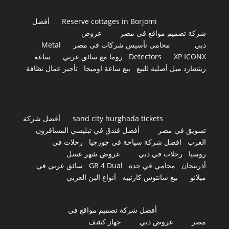
Reserve cottages in Borjomi
أفضل
شركة تصميم مواقع في مصر
عروض
دبي
محامى تأسيس شركات فى مصر
Metal
XP ICONX
Detectors
روما مع سائق عربي
ساعة
ريتشارد ميل أصلية للبيع
بيع ساعة اوميجا
تأجير عمال نظافة
sand city hurghada tickets
أفضل شركة
تسويق في مصر
أفضل فندق في تبليسي المسافرون
العرب
افضل شركة سياحة في جورجيا
رحلات في
روسيا
رحلات في دبي
عروض شهر عسل
أذربيجان
محامي في جدة
GR 4 Dual
سائق عربي في
ميلانو
بيع سانتوس كارتييه
أنواع البن العربي
أفضل شركة تصميم مواقع في
مصر
عروض دبي
جهاز كشف