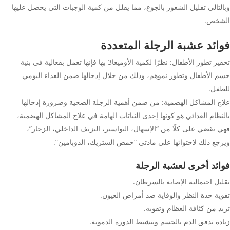
وبالتالي تقليل الشعور بالجوع، مما يقلل من كمية الوجبات التي يحصل عليها
الشخص.
فوائد عشبة الرجلة المتعددة
تحفيز تطور الأطفال: نظرًا لكمية الأوميغا3 بها فإنها تعمل بفعالية في بنية
جسم الأطفال وتطور نموهم، وذلك من خلال إدخالها ضمن الغذاء اليومي
للطفل.
علاج المشاكل الهضمية: من ضمن أهمية الرجلة الصحية وضرورة إدخالها
بالنظام الغذائي هو كونها إحدى النباتات الهامة في علاج المشاكل الهضمية،
فهي تقضي على كلًا من “الإسهال، البواسير، النزيف الداخلي، الزحار”،
ويرجع ذلك لاحتوائها على مادتي “حمض الستريك، الدوبامين”.
فوائد أخرى لعشبة الرجلة
تقليل احتمالية الإصابة بالسرطان.
تقوية حدة النظر والوقاية ضد أمراض العيون.
تزيد من كثافة العظام وتقويه.
زيادة تدفق الدم بالجسم وتنشيط الدورة الدموية.