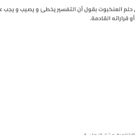
ى حلم العنكبوت بقول أن التفسير يخطئ و يصيب و يجب عل
و قراراته القادمة.