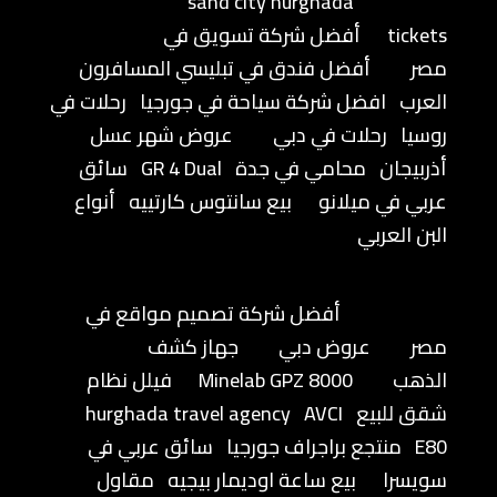
sand city hurghada
tickets
أفضل شركة تسويق في
مصر
أفضل فندق في تبليسي المسافرون
العرب
افضل شركة سياحة في جورجيا
رحلات في
روسيا
رحلات في دبي
عروض شهر عسل
أذربيجان
محامي في جدة
GR 4 Dual
سائق
عربي في ميلانو
بيع سانتوس كارتييه
أنواع
البن العربي
أفضل شركة تصميم مواقع في
مصر
عروض دبي
جهاز كشف
الذهب
Minelab GPZ 8000
فيلل نظام
شقق للبيع
AVCI
hurghada travel agency
E80
منتجع براجراف جورجيا
سائق عربي في
سويسرا
بيع ساعة اوديمار بيجيه
مقاول