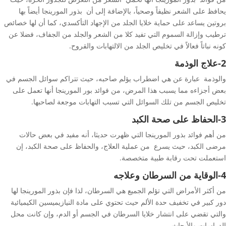
يحافظ على الشعر نظيفاً وصحياً، بالإضافة إلى أن بذور المورينجا أيضاً بها
بروتين يساعد على حماية خلايا الجلد من الإجهاد التأكسدي، كما أن لها خصائص
ترطيب وإزالة السموم التي تفيد كلا من الشعر والجلد من الجفاف، فضلا عن
كونه نباتاً فعالاً في تخليص الجلد من الالتهابات والقروح.
2-علاج الوذمة
والوذمة عبارة عن هي اضطراب يؤلم صاحبه، حيث تتراكم سوائل الجسم في
بعض أجزاءه مما يسبب هذا المرض، من فوائد بور المورينجا أنها تعمل على
تخليص الجسم من تلك السوائل التي تسبب التهابات موجعة لصاحبها.
3-الحفاظ على صحة الكبد
من أهم فوائد بذور المورينجا التي ظهرت حديثا، أنه مفيد في بعض حالات
مرضى الكبد، حيث يسرع من عملية العلاج، والحفاظ على صحة الكبد، إن
استعملت تحت رقابة طبية متخصصة.
4-الوقاية من السرطان وعلاجه
من أكثر الأمراض التي تؤلم الجميع هي السرطان، لذا فإن بذور المورينجا لها
دور كبير في تخفيف حدة الألم حيث تحتوي على مادة النيازيميسين الكيميائية
والتي تقضي على انتشار خلايا السرطان في الجسم أو الدم، وإن كانت محل
الدراسات والأبحاث.