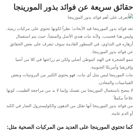
حقائق سريعة عن فوائد بذور المورينجا
تعد فوائد بذور المورينجا قيد الأبحاث؛ نظراً لكونها تحتوي على مركبات زيتية،
وليس هذا فحسب، ولأنه نبات هندي الأصل والمنشأ، حيث يتم استعمال
أزهاره في التداوي، في السطور القادمة سوف تتعرف على بعض الحقائق
عن فوائد بذور المورينجا.
تنمو الشجرة في الهند كموطن أصلي ولكن تم زراعتها في كلا من آسيا
وإفريقيا وأمريكا الجنوبية.
نبات المورينجا ليس مثل أي نبات، فهو يحتوي الكثير من البروتينات وبعض
الفيتامينات والمعادن.
لا ينصح باستعمال المورينجا من نفسك وإنما لا بد من مراجعة الطبيب، كونها
علاجاً مكملاً
من فوائد بذور المورينجا أنها تقلل من الدهون والكوليسترول الضار في الكبد
أو الدم عامة.
كما تحتوي المورينجا على العديد من المركبات الصحية مثل
: