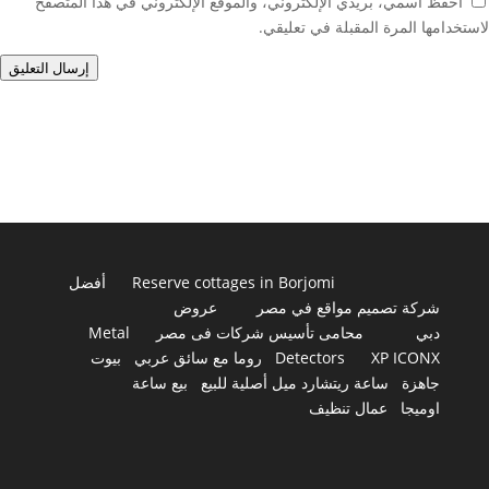
احفظ اسمي، بريدي الإلكتروني، والموقع الإلكتروني في هذا المتصفح
لاستخدامها المرة المقبلة في تعليقي.
إرسال التعليق
Reserve cottages in Borjomi
أفضل
شركة تصميم مواقع في مصر
عروض
دبي
محامى تأسيس شركات فى مصر
Metal
XP ICONX
Detectors
روما مع سائق عربي
بيوت
جاهزة
ساعة ريتشارد ميل أصلية للبيع
بيع ساعة
اوميجا
عمال تنظيف