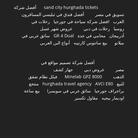
sand city hurghada tickets
أفضل شركة
تسويق في مصر
أفضل فندق في تبليسي المسافرون
العرب
افضل شركة سياحة في جورجيا
رحلات في
روسيا
رحلات في دبي
عروض شهر عسل
أذربيجان
محامي في جدة
GR 4 Dual
سائق عربي في
ميلانو
بيع سانتوس كارتييه
أنواع البن العربي
أفضل شركة تصميم مواقع في
مصر
عروض دبي
جهاز كشف
الذهب
Minelab GPZ 8000
فيلل نظام شقق
للبيع
AVCI E80
hurghada travel agency
منتجع
براجراف جورجيا
سائق عربي في سويسرا
بيع ساعة
اوديمار بيجيه
مقاول تكسير