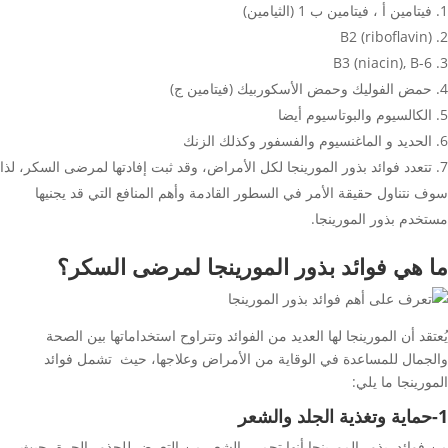
فيتامين أ ، فيتامين ب 1 (الثيامين)
B2 (riboflavin)
B3 (niacin), B-6
حمض الفوليك وحمض الأسكوربيك (فيتامين ج)
الكالسيوم والبوتاسيوم أيضا
الحديد و الماغنسيوم والفسفور وكذلك الزنك
تتعدد فوائد بذور المورينجا لكل الأمراض، وقد ثبت إفادتها لمرضى السكر، لذا
سوف نتناول حقيقة الأمر في السطور القادمة وأهم المنافع التي قد يجنيها
مستخدم بذور المورينجا.
ما هي فوائد بذور المورينجا لمرضى السكر؟
يُعتقد أن المورينجا لها العديد من الفوائد وتتراوح استخداماتها بين الصحة
والجمال للمساعدة في الوقاية من الأمراض وعلاجها، حيث تشمل فوائد
المورينجا ما يلي:
1-حماية وتغذية الجلد والشعر
من فوائد بذور المورينجا أنها تحمي الشعر من التعرض للجذور الحرة، حيث