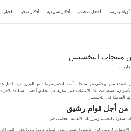
أزياء وموضة
أفضل اعشاب
أفكار تسويقية
أفكار صحية
اخبار ال
 منتجات التخسيس
ن العملاء ممن يبحثون عن منتجات آمنة للتخسيس وانقاص الوزن، حيث احتل هذا 
لأسواق، استطاعت تلك الأعشاب جني ثمارها في تحقيق أقصى استفادة للأفراد م
ها المذهلة في التخسيس.
 من أجل قوام رشيق
عشاب سفوف للجسم وتبرز تلك الأهمية العظمى في:
الأعشاب كمذيب قوي الدهون الجسم ونحت القوام خاصةً تلك الدهون المتراكم