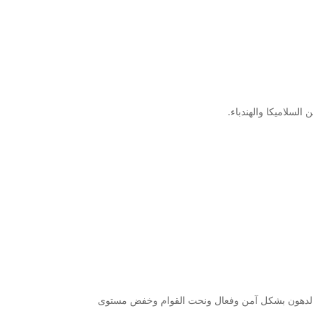
لسلاميكا والهندباء.
ة الدهون بشكل آمن وفعال ونحت القوام وخفض مستوى