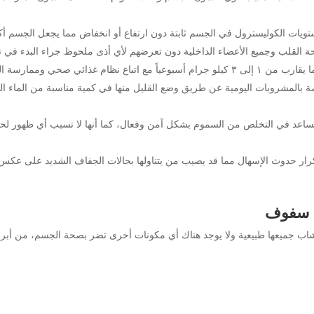
ويات الكوليسترول في الجسم ثابتة دون ارتفاع أو انخفاض مما يجعل الجسم أ
القلب وجميع الأعضاء الداخلية دون تعرضهم لأي أذى ملحوظ جراء البدء في تن
 لتجد في الأخير نتائج مذهلة.
 بالمشروبات اليومية عن طريق وضع القليل منها في كمية مناسبة من الماء ال
ويساعد في التخلص من السموم بشكل آمن وفعال، كما أنها لا تسبب أي ظهور لح
كرار حدوث الإسهال مما قد يصيب من يتناولها بحالات الجفاف الشديد على عك
ب سفوف
شاب جميعها طبيعية ولا يوجد هناك أي مكونات أخرى تضر بصحة الجسم، من أبرز