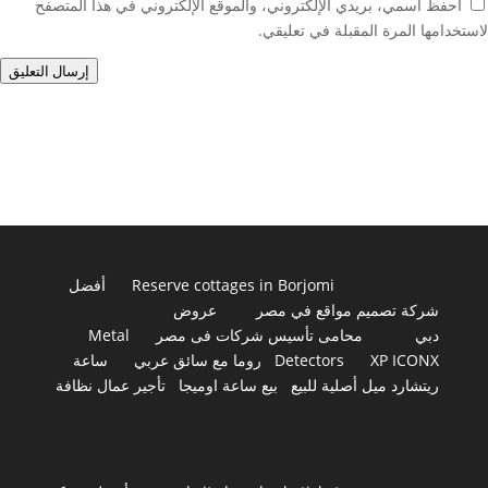
احفظ اسمي، بريدي الإلكتروني، والموقع الإلكتروني في هذا المتصفح
لاستخدامها المرة المقبلة في تعليقي.
إرسال التعليق
Reserve cottages in Borjomi
أفضل
شركة تصميم مواقع في مصر
عروض
دبي
محامى تأسيس شركات فى مصر
Metal
XP ICONX
Detectors
روما مع سائق عربي
ساعة
ريتشارد ميل أصلية للبيع
بيع ساعة اوميجا
تأجير عمال نظافة