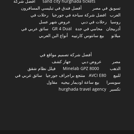
sand city hurghada tickets
أفضل شركة
تسويق في مصر
أفضل فندق في تبليسي المسافرون
العرب
افضل شركة سياحة في جورجيا
رحلات في
روسيا
رحلات في دبي
عروض شهر عسل
أذربيجان
محامي في جدة
GR 4 Dual
سائق عربي في
ميلانو
بيع سانتوس كارتييه
أنواع البن العربي
أفضل شركة تصميم مواقع في
مصر
عروض دبي
جهاز كشف
الذهب
Minelab GPZ 8000
فيلل نظام شقق
للبيع
AVCI E80
منتجع براجراف جورجيا
سائق عربي في
سويسرا
بيع ساعة اوديمار بيجيه
مقاول
تكسير
hurghada travel agency