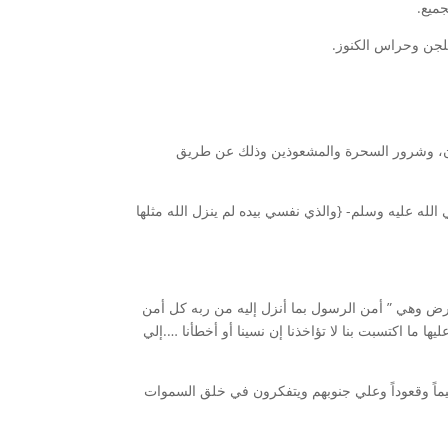
ميع.
للجن وحراس الكنوز.
عيون، وشرور السحرة والمشعوذين وذلك عن طريق
لله عليه وسلم- {والذي نفسي بيده لم ينزل الله مثلها
مرض وهي ” أمن الرسول بما أنزل إليه من ربه كل أمن
ها ما اكتسبت بنا لا تؤاخذنا إن نسينا أو أخطأنا ….إلي
ذين يذكرون الله قيماً وقعوداً وعلي جنوبهم ويتفكرون في خلق السموات