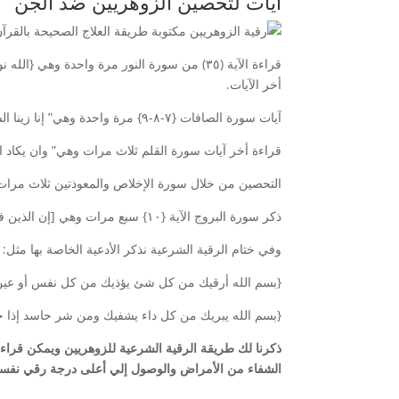
آيات لتحصين الزوهريين ضد الجن
قراءة الآية (٣٥) من سورة النور مرة واحدة
أخر الآيات.
آيات سورة الصافات {٧-٨-٩} مرة واحدة وهي” إنا زينا السماء الدنيا بزينة الكواكب* وحفظًا من كل شيطان مارد* لا يسمعون الملأ الأعلى* ويقذفون من كل جانب* دحوراً ولهم عذاب واصب”
قراءة أخر آيات سورة القلم ثلاث مرات وهي” وان يكاد الذين كفروا ليز
التحصين من خلال سورة الإخلاص والمعوذتين ثلاث مرات
ذكر سورة البروج الآية {١٠} سبع مرات وهي [إن الذين فتنوا المؤمنين والمؤمنات ثم لم يتوبوا فلهم عذاب جنهم ولهم عذاب الحريق]
وفي ختام الرقية الشرعية نذكر الأدعية الخاصة بها مثل:
{بسم الله أرقيك من كل شئ يؤذيك من كل نفس أو عين 
{بسم الله يبريك من كل داء يشفيك ومن شر حاسد إذا
ذكرنا لك طريقة الرقية الشرعية للزوهريين ويمكن قراء
الشفاء من الأمراض والوصول إلي أعلى درجة رقي نفس