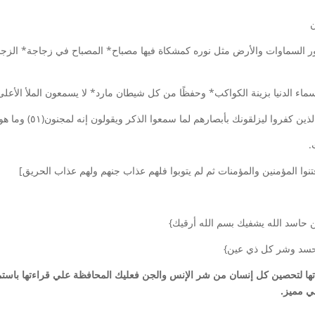
 وهي {الله نور السماوات والأرض مثل نوره كمشكاة فيها مصباح* المصباح في زجاجة
لقونك بأبصارهم لما سمعوا الذكر ويقولون إنه لمجنون(٥١) وما هو إلا ذكر للعالمين”
.
حاسد الله يشفيك بسم الله أرقيك}
 حسد وشر كل ذي عين}
تها لتحصين كل إنسان من شر الإنس والجن فعليك المحافظة علي قراءتها باستم
ي مميز.