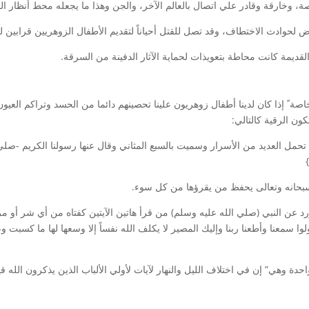
وخارقة وقادر علي اتصال بالعالم الآخر، والجن وهذا ما يجعله محط أنظار الج
 لحوادث الاختطاف، وقد تصل للقتل أحياناً لتقديم الأطفال الزوهريين قرابين 
لقديمة كانت محاطة بتعويذات لحماية الآثار الدفينة من السرقة.
ة ً إذا كان لدينا أطفال زوهريون علينا تحصينهم دائما من الحسد وتراكم ال
ن الرقية كالتالي:
حمل العديد من الأسرار وسميت بالسبع المثاني وقال عنها رسولنا الكريم -صلي ا
سبحانه وتعالى يحفظ من يقرؤها من كل سوء.
رد عن النبي (صلي الله عليه وسلم) من قرأ هاتين الآيتين كفتاه من أي شر أو 
 سمعنا وأطعنا ربنا وإليك المصير لا يكلف الله نفساً إلا وسعها لها ما كسبت وعلي
يات في سورة آل عمران من {١٩١-١٩٢} مرة واحدة وهي” إن في اختلاف الليل والنهار لآيات لأولي الألباب ال