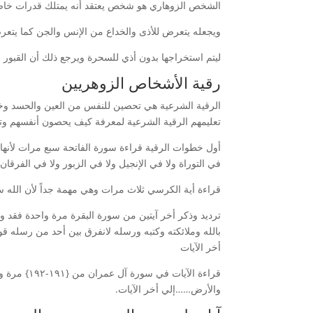
الشخص الزوهاري هو شخص يعتقد أنه يمتلك قدرات خاصة، 
ويجعله يتعرض للأذى والخداع من الإنس والجن كما يتعرض
ليتم استخراجها بدون أذي للسحرة ويرجع ذلك أن القبور ا
رقية الأشخاص الزوهريين
الرقية الشرعية هي تحصين للنفس من العين والحسد وخاص
تعليمهم الرقية الشرعية لمعرفة كيف يحصون أنفسهم وتكو
أول خطوات الرقية قراءة سورة الفاتحة سبع مرات لأنها ت
في التوراة ولا في الإنجيل ولا في الزبور ولا في الفرقان}
قراءة أية الكرسي ثلاث مرات وهي مهمة جداً لأن الله 
ترديد وذكر أخر آيتين من سورة البقرة مرة واحدة فقد و
بالله وملائكته وكتبه ورسله لانفرق بين أحد من رسله قولوا
أخر الآيات
قراءة الآ
والأرض……إلي أخر الآيات.