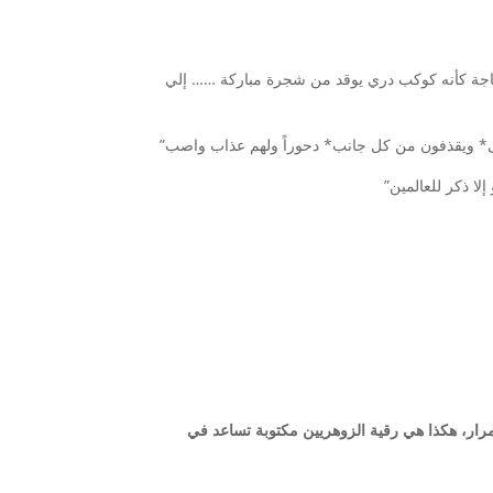
* الزجاجة كأنه كوكب دري يوقد من شجرة مباركة …… إلي
رار، هكذا هي رقية الزوهريين مكتوبة تساعد في