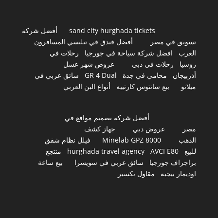
sand city hurghada tickets
أفضل شركة
تسويق في مصر
أفضل فندق في تبليسي المسافرون
العرب
افضل شركة سياحة في جورجيا
رحلات في
روسيا
رحلات في دبي
عروض شهر عسل
أذربيجان
محامي في جدة
GR 4 Dual
سائق عربي في
ميلانو
بيع سانتوس كارتييه
أنواع البن العربي
أفضل شركة تصميم مواقع في
مصر
عروض دبي
جهاز كشف
الذهب
Minelab GPZ 8000
فيلل نظام شقق
للبيع
AVCI E80
hurghada travel agency
منتجع
براجراف جورجيا
سائق عربي في سويسرا
بيع ساعة
اوديمار بيجيه
مقاول تكسير