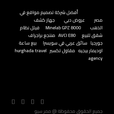
أفضل شركة تصميم مواقع في
مصر
عروض دبي
جهاز كشف
الذهب
Minelab GPZ 8000
فيلل نظام
شقق للبيع
AVCI E80
منتجع براجراف
جورجيا
سائق عربي في سويسرا
بيع ساعة
اوديمار بيجيه
مقاول تكسير
hurghada travel
agency
جميع الحقوق محفوظة @ ممر سيو