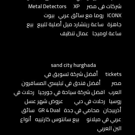
شركات فى مصر
XP
Metal Detectors
ICONX
روما مع سائق عربي
بيوت
جاهزة
ساعة ريتشارد ميل أصلية للبيع
بيع
ساعة اوميجا
عمال تنظيف
sand city hurghada
tickets
أفضل شركة تسويق في
مصر
أفضل فندق في تبليسي المسافرون
العرب
افضل شركة سياحة في جورجيا
رحلات في
روسيا
رحلات في دبي
عروض شهر عسل
أذربيجان
محامي في جدة
GR 4 Dual
سائق
عربي في ميلانو
بيع سانتوس كارتييه
أنواع
البن العربي