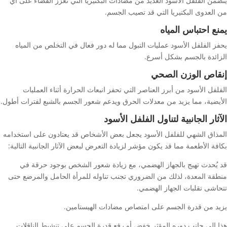
يتضمن الفلفل الأسود العديد من مضادات البكتيريا التي تعزز القضاء على أي
من العدوى البكتيريا التي قد تصيب الجسم.
يمنع احتباس المياه
يحفز الفلفل الأسود عمليات التبول مما له دور فعال في التخلص من المياه
الزائدة بالجسم بشكل أسرع.
إنقاص الوزن الصحي
الفلفل الأسود من أبرز العناصر التي تحفز انبعاث الحرارة أثناء العمليات
الأيضية، مما يزيد من معدلات الحرق ويدعم شعور الجسم بالشبع لفترات أطول.
الآثار الجانبية لتناول الفلفل الأسود
المذاق الشهي للفلفل الأسود يجعل بعض الأشخاص قد يعتادون على استخدامه
بكافة الأطعمة مما قد يكون مؤشر لزيادة التعرض لبعض الآثار الجانبية التالية:
قد يُحدث تهيج بالجهاز الهضمي، مع زيادة شعور الشخص بوجود حرقة في
منطقة المعدة، لذلك من الضروري تجنب تناوله للمرأة الحامل والمرضع حتى
تتحاشى تقلبات الجهاز الهضمي.
يزيد من قدرة الجسم على امتصاص مضادات الهيستامين.
هذا إلى جانب دوره المؤثر خفض أو رفع قدرة الجسم على تنشيط الناقلات