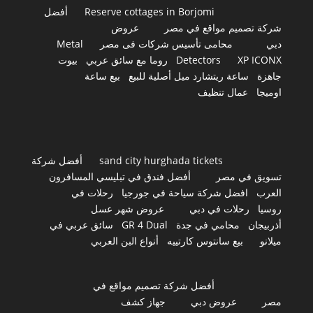
Reserve cottages in Borjomi
أفضل
شركة تصميم مواقع في مصر
عروض
دبي
محامى تأسيس شركات فى مصر
Metal
XP ICONX
Detectors
روما مع سائق عربي
بيوت
جاهزة
ساعة ريتشارد ميل أصلية للبيع
بيع ساعة
اوميجا
عمال تنظيف
sand city hurghada tickets
أفضل شركة
تسويق في مصر
أفضل فندق في تبليسي المسافرون
العرب
افضل شركة سياحة في جورجيا
رحلات في
روسيا
رحلات في دبي
عروض شهر عسل
أذربيجان
محامي في جدة
GR 4 Dual
سائق عربي في
ميلانو
بيع سانتوس كارتييه
أنواع البن العربي
أفضل شركة تصميم مواقع في
مصر
عروض دبي
جهاز كشف