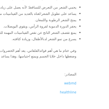
يحمي الشعر من التعرض للتساقط؛ لأنه يعمل على زيادة
يساعد على تطويل الشعر؛لغناه بالعديد من الفيتامينات م
يمنح الشعر الرطوبة واللمعان.
يحفز الدورة الدموية لفروة الرأس، ويقوي البويصلات.
يمنع تقصف الشعر الناتج عن نقص الفيتامينات المهمة ل
يسرع من نمو الشعر لدىالأطفال، وزيادة كثافته.
وفي ختام ما هي أهم فوائدالقلقاس، يعد أهم الخضروات
وضغطها داخل خلايا الجسم ويمنع احتباسها، وهذا يساعد 
المصادر:
webmd
healthline