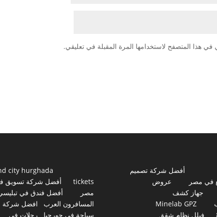
 في هذا المتصفح لاستخدامها المرة المقبلة في تعليقي.
أفضل شركة تصميم
nd city hurghada
 في مصر
عروض
tickets
أفضل شركة تسويق ف
جهاز كشف
مصر
أفضل فندق في تبليسي
Minelab GPZ
المسافرون العرب
افضل شركة
فيلل نظام شقق
سياحة في جورجيا
رحلات في