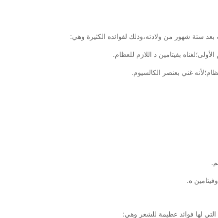
بعد ستة شهور من ولادته،وذلك لفوائده الكثيرة وهي:
لى؛لغناه بفيتامين د اللازم للعظام.
م؛لأنه غني بعنصر الكالسيوم.
م.
فيتامين ه.
 التي لها فوائد عظيمة للشعر وهي: