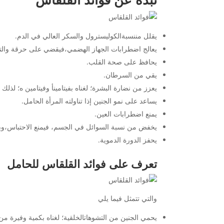
يقلل مننسبةالكوليسترول والسكر العالي في الدم.
يعالج اضطرابات الجهاز الهضمي،فيقضي على حرقة والتهاب
يحافظ على صحة القلب.
يقي من السرطان.
يعزز من نضارة البشرة؛ لغناه بفيتامينأ وفيتامين ه؛ لذل
يساعد على نمو الجنين إذا تناولته المرأة الحامل.
يمنع اضطرابات العين.
يخفض من نسبة السوائل في الجسم، فيمنع الاحتباس،وبا
يحفز الدورة الدموية.
تعرف على فوائد القلقاس للحامل
والتي تتمثل فيما يلي
يحمي الجنين من التشوهاتالخلقية؛ لغناه بكمية وفيرة م