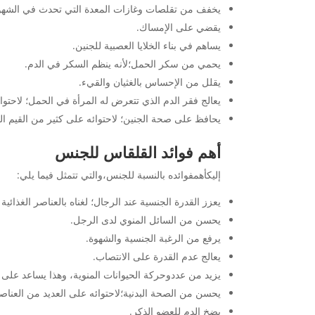
يخفف من تقلصات وغازات المعدة التي تحدث في الشهور
يقضي على الإمساك.
يساهم في بناء الخلايا العصبية للجنين.
يحمي من سكر الحمل؛لأنه ينظم السكر في الدم.
يقلل من الإحساس بالغثيان والقيء.
يعالج فقر الدم الذي تتعرض له المرأة في الحمل؛ لاحتوائ
يحافظ على صحة الجنين؛ لاحتوائه على كثير من القيم الغ
أهم فوائد القلقاس للجنس
إليكأهمفوائده بالنسبة للجنس،والتي تتمثل فيما يلي:
يعزز القدرة الجنسية عند الرجال؛ لغناه بالعناصر الغذائية 
يحسن من السائل المنوي لدى الرجل.
يرفع من الرغبة الجنسية والشهوة.
يعالج عدم القدرة على الانتصاب.
يزيد من عددوحركة الحيوانات المنوية، وهذا يساعد على 
يحسن من الصحة البدنية؛لاحتوائه على العديد من العناصر
يضخ الدم للعضو الذكر.