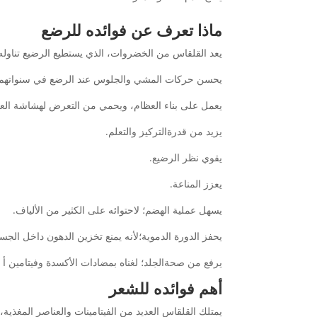
ماذا تعرف عن فوائده للرضع
يعد القلقاس من الخضروات، الذي يستطيع الرضيع تناوله 
يحسن حركات المشي والجلوس عند الرضع في سنواتهم الأو
يعمل على بناء العظام، ويحمي من التعرض لهشاشة العظا
يزيد من قدرةالتركيز والتعلم.
يقوي نظر الرضيع.
يعزز المناعة.
يسهل عملية الهضم؛ لاحتوائه على الكثير من الألياف.
يحفز الدورة الدموية؛لأنه يمنع تخزين الدهون داخل الجس
يرفع من صحةالجلد؛ لغناه بمضادات الأكسدة وفيتامين أ و
أهم فوائده للشعر
يمتلك القلقاس العديد من الفيتامينات والعناصر المغذية،