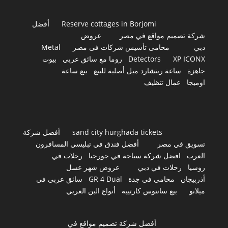
Reserve cottages in Borjomi
أفضل
شركة تصميم مواقع في مصر
عروض
دبي
محامى تأسيس شركات فى مصر
Metal
XP ICONX
Detectors
روما مع سائق عربي
بيوت
جاهزة
ساعة ريتشارد ميل أصلية للبيع
بيع ساعة
اوميجا
عمال تنظيف
sand city hurghada tickets
أفضل شركة
تسويق في مصر
أفضل فندق في تبليسي المسافرون
العرب
افضل شركة سياحة في جورجيا
رحلات في
روسيا
رحلات في دبي
عروض شهر عسل
أذربيجان
محامي في جدة
GR 4 Dual
سائق عربي في
ميلانو
بيع سانتوس كارتييه
أنواع البن العربي
أفضل شركة تصميم مواقع في