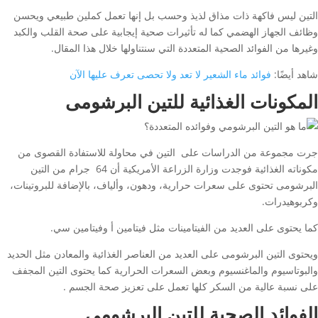
التين ليس فاكهة ذات مذاق لذيذ وحسب بل إنها تعمل كملين طبيعي ويحسن
وظائف الجهاز الهضمي كما له تأثيرات صحية إيجابية على صحة القلب والكبد
وغيرها من الفوائد الصحية المتعددة التي سنتناولها خلال هذا المقال.
شاهد أيضًا:
فوائد ماء الشعير لا تعد ولا تحصى تعرف عليها الآن
المكونات الغذائية للتين البرشومى
جرت مجموعة من الدراسات على التين في محاولة للاستفادة القصوى من
مكوناته الغذائية فوجدت وزارة الزراعة الأمريكية أن 64 جرام من التين
البرشومى تحتوى على سعرات حرارية، ودهون، وألياف، بالإضافة للبروتينات،
وكربوهيدرات.
كما يحتوى على العديد من الفيتامينات مثل فيتامين أ وفيتامين سي.
ويحتوى التين البرشومى على العديد من العناصر الغذائية والمعادن مثل الحديد
والبوتاسيوم والماغنسيوم وبعض السعرات الحرارية كما يحتوى التين المجفف
على نسبة عالية من السكر كلها تعمل على تعزيز صحة الجسم .
الفوائد الصحية للتين البرشومى