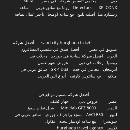
دبي
محامى تأسيس شركات فى مصر
Metal
XP ICONX
Detectors
روما مع سائق عربي
ساعة
ريتشارد ميل أصلية للبيع
بيع ساعة اوميجا
تأجير عمال نظافة
sand city hurghada tickets
أفضل شركة
تسويق في مصر
أفضل فندق في تبليسي المسافرون
العرب
افضل شركة سياحة في جورجيا
رحلات في
روسيا
رحلات في دبي
عروض شهر عسل
أذربيجان
محامي في جدة
GR 4 Dual
سائق عربي في
ميلانو
بيع سانتوس كارتييه
أنواع البن العربي
أفضل شركة تصميم مواقع في
مصر
عروض دبي
جهاز كشف
الذهب
Minelab GPZ 8000
فيلل نظام شقق
للبيع
AVCI E80
منتجع براجراف جورجيا
سائق عربي في
سويسرا
بيع ساعة اوديمار بيجيه
مقاول
تكسير
hurghada travel agency