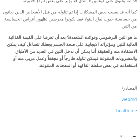
قد انه يحتوى على فيتامينK الذي قد يؤثر على بعض أنواع الأدوية.
كما أنه قد يسبب بعض المشكلات إذا تم تناوله من قبل الأشخاص الذين يعانون
من حساسية حبوب لقاح البتولا فقد يكونوا معرضين لظهور أعراض الحساسية
من التين.
ما هو التين البرشومي وفوائده المتعددة؟ بعد أن تعرفنا على القيمة الغذائية
العالية للتين ومؤثراته الايجابية على صحة الجسم يجعلك تتساءل كيف يمكن
الاستفادة منه والحقيقة أننا يمكن أن ندخل التين في العديد من الأطباق
والمشروبات المتنوعة فيمكن تناوله طازجاً أو مجففاً وعمل مربى منه أو
استخدامه في بعض سلطة الفاكهة أو المعجنات المتنوعة.
المصادر/
webmd
healthline