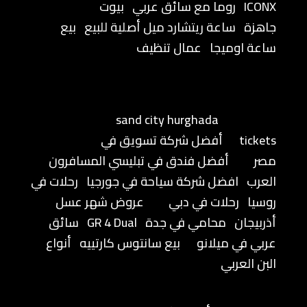
ICONX
روما مع سائق عربي
بيوت
جاهزة
ساعة ريتشارد ميل أصلية للبيع
بيع
ساعة اوميجا
عمال تنظيف
sand city hurghada
tickets
أفضل شركة تسويق في
مصر
أفضل فندق في تبليسي المسافرون
العرب
افضل شركة سياحة في جورجيا
رحلات في
روسيا
رحلات في دبي
عروض شهر عسل
أذربيجان
محامي في جدة
GR 4 Dual
سائق
عربي في ميلانو
بيع سانتوس كارتييه
أنواع
البن العربي