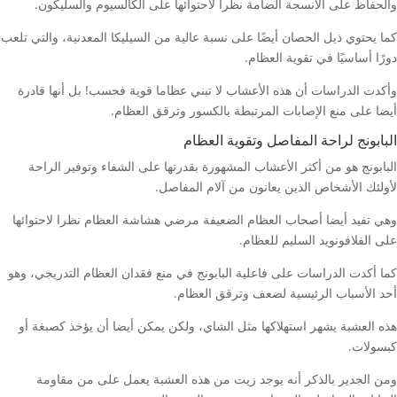
والحفاظ على الأنسجة الضامة نظرا لاحتوائها على الكالسيوم والسليكون.
كما يحتوي ذيل الحصان أيضًا على نسبة عالية من السيليكا المعدنية، والتي تلعب
دورًا أساسيًا في تقوية العظام.
وأكدت الدراسات أن هذه الأعشاب لا تبني عظاما قوية فحسب! بل أنها قادرة
أيضا على منع الإصابات المرتبطة بالكسور وترقق العظام.
البابونج لراحة المفاصل وتقوية العظام
البابونج هو من أكثر الأعشاب المشهورة بقدرتها على الشفاء وتوفير الراحة
لأولئك الأشخاص الذين يعانون من آلام المفاصل.
وهي تفيد أيضا أصحاب العظام الضعيفة مرضي هشاشة العظام نظرا لاحتوائها
على الفلافونويد السليم للعظام.
كما أكدت الدراسات على فاعلية البابونج في منع فقدان العظام التدريجي، وهو
أحد الأسباب الرئيسية لضعف وترقق العظام.
هذه العشبة يشهر استهلاكها مثل الشاي، ولكن يمكن أيضا أن يؤخذ كصبغة أو
كبسولات.
ومن الجدير بالذكر أنه يوجد زيت من هذه العشبة يعمل على من مقاومة