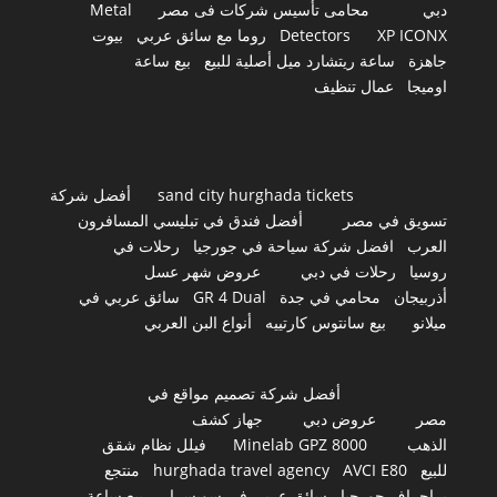
دبي
محامى تأسيس شركات فى مصر
Metal
XP ICONX
Detectors
روما مع سائق عربي
بيوت
جاهزة
ساعة ريتشارد ميل أصلية للبيع
بيع ساعة
اوميجا
عمال تنظيف
sand city hurghada tickets
أفضل شركة
تسويق في مصر
أفضل فندق في تبليسي المسافرون
العرب
افضل شركة سياحة في جورجيا
رحلات في
روسيا
رحلات في دبي
عروض شهر عسل
أذربيجان
محامي في جدة
GR 4 Dual
سائق عربي في
ميلانو
بيع سانتوس كارتييه
أنواع البن العربي
أفضل شركة تصميم مواقع في
مصر
عروض دبي
جهاز كشف
الذهب
Minelab GPZ 8000
فيلل نظام شقق
للبيع
AVCI E80
hurghada travel agency
منتجع
براجراف جورجيا
سائق عربي في سويسرا
بيع ساعة