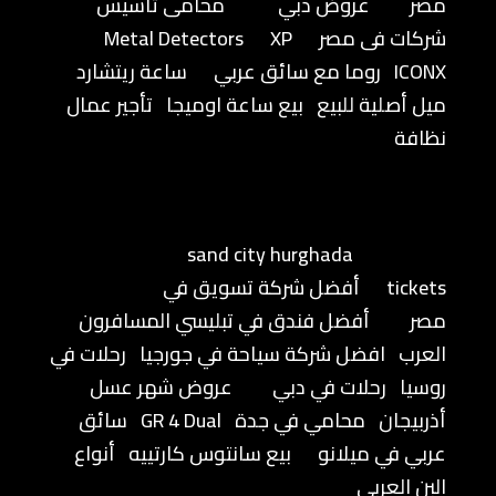
مصر
عروض دبي
محامى تأسيس
شركات فى مصر
XP
Metal Detectors
ICONX
روما مع سائق عربي
ساعة ريتشارد
ميل أصلية للبيع
بيع ساعة اوميجا
تأجير عمال
نظافة
sand city hurghada
tickets
أفضل شركة تسويق في
مصر
أفضل فندق في تبليسي المسافرون
العرب
افضل شركة سياحة في جورجيا
رحلات في
روسيا
رحلات في دبي
عروض شهر عسل
أذربيجان
محامي في جدة
GR 4 Dual
سائق
عربي في ميلانو
بيع سانتوس كارتييه
أنواع
البن العربي