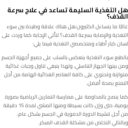
هل التغذية السليمة تساعد في علاج سرعة
القذف؟
غالبًا ما يتساءل الكثيرون:هل هناك علاقة وطيدة بين سوء
التغذية والإصابة بسرعة القذف؟ لتأتي الإجابة كما وردت على
لسان كبار أطباء ومتخصصي التغذية فيما يلي:
بالطبع سوء التغذية ينعكس بالسلب على جميع أجهزة الجسم
ومن بينها الجهاز التناسلي، ولهذا ينبغي تناول وجبات غذائية
متوازنة وتحتوي على كافة العناصر الغذائية الهامة من أجل
التمتع بصحة أفضل.
كما ينصح بالمداومة على ممارسة التمارين الرياضية بصورة
يومية، حتى وإن كانت بسيطة ومنها المشي لمدة 15 دقيقة
من أجل تنشيط الدورة الدموية في الجسم بشكل عام،
وبالتالي التخلص من مشكلة القذف المبكر.