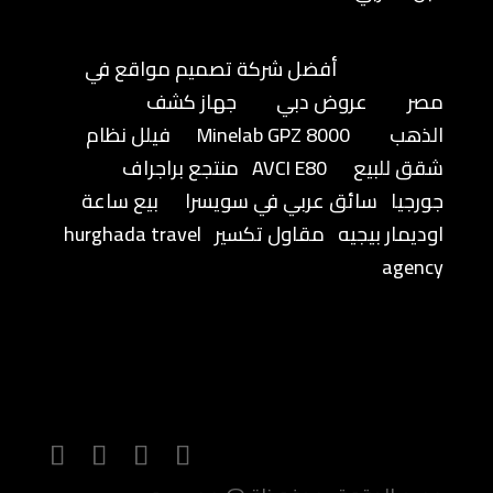
أفضل شركة تصميم مواقع في
مصر
عروض دبي
جهاز كشف
الذهب
Minelab GPZ 8000
فيلل نظام
شقق للبيع
AVCI E80
منتجع براجراف
جورجيا
سائق عربي في سويسرا
بيع ساعة
اوديمار بيجيه
مقاول تكسير
hurghada travel
agency