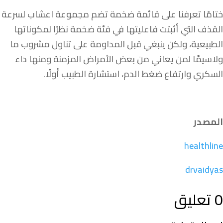
ختامًا تعرفنا على قائمة ضخمة تضم مجموعة اعشاب لسرعة
القذف التي أثبتت فاعليتها في فئة ضخمة نظرًا لمكوناتها
الطبيعية، ولكن ينبغي قبل المداومة على تناول مشروب ما
ولاسيمّا لمن يعاني من بعض الأمراض المزمنة ومنها داء
السكري وارتفاع ضغط الدم، استشارة الطبيب أولًا.
المصدر
healthline
drvaidyas
0 تعليق