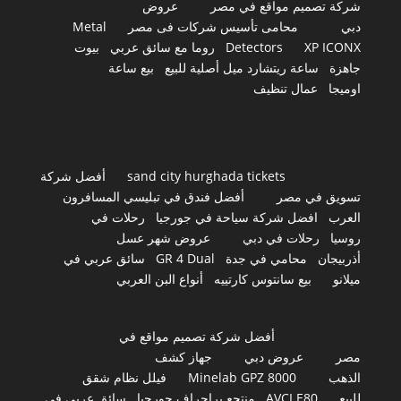
شركة تصميم مواقع في مصر
عروض
دبي
محامى تأسيس شركات فى مصر
Metal
XP ICONX
Detectors
روما مع سائق عربي
بيوت
جاهزة
ساعة ريتشارد ميل أصلية للبيع
بيع ساعة
اوميجا
عمال تنظيف
sand city hurghada tickets
أفضل شركة
تسويق في مصر
أفضل فندق في تبليسي المسافرون
العرب
افضل شركة سياحة في جورجيا
رحلات في
روسيا
رحلات في دبي
عروض شهر عسل
أذربيجان
محامي في جدة
GR 4 Dual
سائق عربي في
ميلانو
بيع سانتوس كارتييه
أنواع البن العربي
أفضل شركة تصميم مواقع في
مصر
عروض دبي
جهاز كشف
الذهب
Minelab GPZ 8000
فيلل نظام شقق
للبيع
AVCI E80
منتجع براجراف جورجيا
سائق عربي في