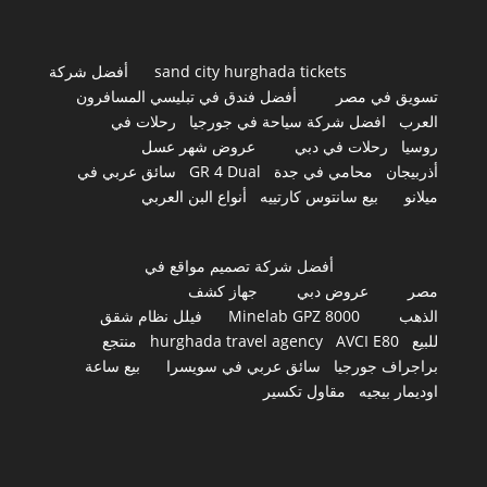
sand city hurghada tickets
أفضل شركة
تسويق في مصر
أفضل فندق في تبليسي المسافرون
العرب
افضل شركة سياحة في جورجيا
رحلات في
روسيا
رحلات في دبي
عروض شهر عسل
أذربيجان
محامي في جدة
GR 4 Dual
سائق عربي في
ميلانو
بيع سانتوس كارتييه
أنواع البن العربي
أفضل شركة تصميم مواقع في
مصر
عروض دبي
جهاز كشف
الذهب
Minelab GPZ 8000
فيلل نظام شقق
للبيع
AVCI E80
hurghada travel agency
منتجع
براجراف جورجيا
سائق عربي في سويسرا
بيع ساعة
اوديمار بيجيه
مقاول تكسير