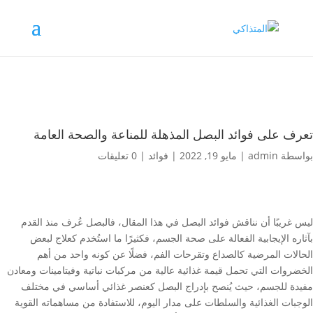
تعرف على فوائد البصل المذهلة للمناعة والصحة العامة
بواسطة
admin
|
مايو 19, 2022
|
فوائد
|
0 تعليقات
ليس غريبًا أن نناقش فوائد البصل في هذا المقال، فالبصل عُرف منذ القدم
بآثاره الإيجابية الفعالة على صحة الجسم، فكثيرًا ما استُخدم كعلاج لبعض
الحالات المرضية كالصداع وتقرحات الفم، فضلًا عن كونه واحد من أهم
الخضروات التي تحمل قيمة غذائية عالية من مركبات نباتية وفيتامينات ومعادن
مفيدة للجسم، حيث يُنصح بإدراج البصل كعنصر غذائي أساسي في مختلف
الوجبات الغذائية والسلطات على مدار اليوم، للاستفادة من مساهماته القوية