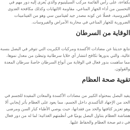
بكفاءة، على رأس القائمة مركب السيلينيوم والذي يُعزى إليه دور مهم في
التحسين من أداء الجهاز المناعي، مقاومة الالتهابات وكذلك مكافحة العدوى
الفيروسية، فضلًا عن كونه مصدر جيد لفيتامين سي وهو من الفيتامينات
الضرورية للجهاز المناعي في محاربة الأمراض والفيروسات.
الوقاية من السرطان
نتابع حديثنا عن مضادات الأكسدة ومركبات الكبريت التي تتوفر في البصل بنسبة
عالية، والتي بدورها تكافح انتشار أي خلايا سرطانية وتبطئ من معدل نموها،
مما ساهمت بدور فعال في الوقاية من أنواع السرطان خاصةً سرطان المعدة
والقولون.
تقوية صحة العظام
يفيد البصل بمحتواه الكبير من مضادات الأكسدة والمعادن المفيدة للجسم في
الحد من الإجهاد التأكسدي داخل الجسم، مما يعود على العظام بأثر إيجابي ألا
وهو تعزيز كثافتها والحد من فقدانها، حيث يوصي الأطباء كبار السن ومرضى
هشاشة العظام بتناول البصل يوميًا في أنظمتهم الغذائية؛ لما له من دور فعال
في دعم صحة العظام والحفاظ عليها.