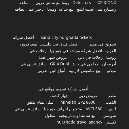
XP ICONX
Detectors
روما مع سائق عربي
ساعة
ريتشارد ميل أصلية للبيع
بيع ساعة اوميجا
تأجير عمال نظافة
sand city hurghada tickets
أفضل شركة
تسويق في مصر
أفضل فندق في تبليسي المسافرون
العرب
افضل شركة سياحة في جورجيا
رحلات في
روسيا
رحلات في دبي
عروض شهر عسل
أذربيجان
محامي في جدة
GR 4 Dual
سائق عربي في
ميلانو
بيع سانتوس كارتييه
أنواع البن العربي
أفضل شركة تصميم مواقع في
مصر
عروض دبي
جهاز كشف
الذهب
Minelab GPZ 8000
فيلل نظام شقق
للبيع
AVCI E80
منتجع براجراف جورجيا
سائق عربي في
سويسرا
بيع ساعة اوديمار بيجيه
مقاول
تكسير
hurghada travel agency