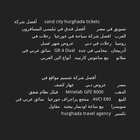
sand city hurghada tickets
أفضل شركة
تسويق في مصر
أفضل فندق في تبليسي المسافرون
العرب
افضل شركة سياحة في جورجيا
رحلات في
روسيا
رحلات في دبي
عروض شهر عسل
أذربيجان
محامي في جدة
GR 4 Dual
سائق عربي في
ميلانو
بيع سانتوس كارتييه
أنواع البن العربي
أفضل شركة تصميم مواقع في
مصر
عروض دبي
جهاز كشف
الذهب
Minelab GPZ 8000
فيلل نظام شقق
للبيع
AVCI E80
منتجع براجراف جورجيا
سائق عربي في
سويسرا
بيع ساعة اوديمار بيجيه
مقاول
تكسير
hurghada travel agency