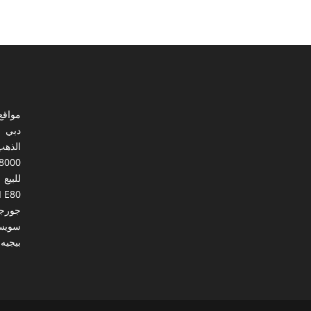
مواقع
دبي
الذهب
8000
للبيع
I E80
جورجي
سويس
بيجيه