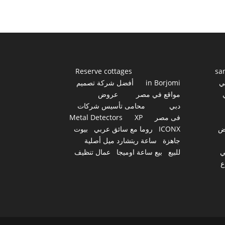
Reserve cottages
sa
ي
in Borjomi
أفضل شركة تصميم
مواقع في مصر
عروض
دبي
محامى تأسيس شركات
فى مصر
XP
Metal Detectors
ض
ICONX
روما مع سائق عربي
بيوت
جاهزة
ساعة ريتشارد ميل أصلية
ي
للبيع
بيع ساعة اوميجا
عمال تنظيف
ع