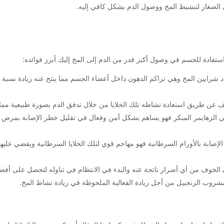
ل الصغار لتنشيط المخ ووصول الدم بشكل كافي إليه.
تفادة للجسم في وصول أكبر قدر من الدم إلى المخ إليك أبرز فوائده:
اد شرايين المخ وهي تراكم الدهون داخل أعضاء الجسم مما ينتج عنه زيادة نسب
تلف عن طريق استعادة نشاطه تلك الخلايا من خلال تدفق الدم بصورة طبيعية مما
وهي الزهايمر المبكر فهو يساهم بشكل آمن وفعال في تقليل خطر الإصابة بمر
الإصابة بالأورام السرطانية فهو مهاجم قوي لتلك الخلايا السرطانية ويقضي علي
لخوف من أي أضرار ناتجة عنه والبدء في الانتظام في تناوله لتحصل على أفضل 
شروب الزنجبيل من أجل زيادة الفعالية الملحوظة في زيادة نشاط المخ.