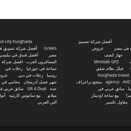
أفضل شركة تصميم
nd city hurghada
 في مصر
عروض
tickets
أفضل شركة تسويق ف
جهاز كشف
مصر
أفضل فندق في تبليسي
Minelab GPZ
المسافرون العرب
افضل شركة
فيلل نظام شقق
سياحة في جورجيا
رحلات في
hurghada travel
روسيا
رحلات في دبي
عرو
AVC
agency
منتجع براجراف
شهر عسل أذربيجان
محامي في
ا
سائق عربي في
جدة
GR 4 Dual
سائق عربي ف
را
بيع ساعة اوديمار
ميلانو
بيع سانتوس كارتييه
أنوا
مقاول تكسير
البن العربي