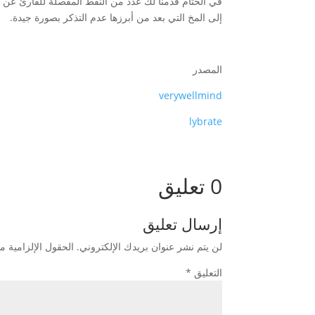
في الختام قدمنا لك عدد من النقط المفصلة للقارئ عن 
إلى المخ التي بعد من أبرزها عدم التذكر بصورة جيدة.
المصدر
verywellmind
lybrate
0 تعليق
إرسال تعليق
لن يتم نشر عنوان بريدك الإلكتروني.
الحقول الإلزامية مش
التعليق
*